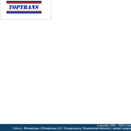
Copyright 2006 - 2026 Crea
Odkazy:
Klimatizace
|
Klimatizace LG
| ;
Kompresory
|
Diamantové kotouče
|
sedací soupr