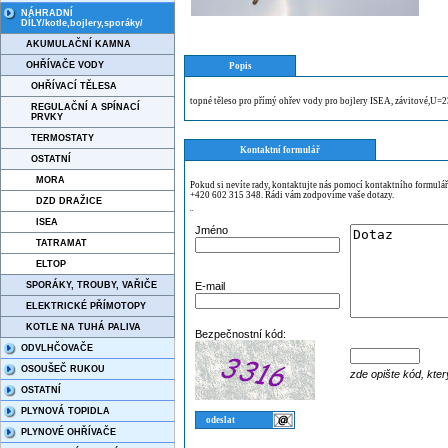
NÁHRADNÍ
DÍLY/kotle,bojlery,sporáky/
AKUMULAČNÍ KAMNA
OHŘÍVAČE VODY
Popis
OHŘÍVACÍ TĚLESA
topné těleso pro přímý ohřev vody pro bojlery ISEA, závitové,
REGULAČNÍ A SPÍNACÍ
PRVKY
TERMOSTATY
Kontaktní formulář
OSTATNÍ
MORA
Pokud si nevíte rady, kontaktujte nás pomocí kontaktního formulá
+420 602 315 348. Rádi vám zodpovíme vaše dotazy.
DZD DRAŽICE
¨
ISEA
Jméno
TATRAMAT
ELTOP
SPORÁKY, TROUBY, VAŘIČE
E-mail
ELEKTRICKÉ PŘÍMOTOPY
KOTLE NA TUHÁ PALIVA
Bezpečnostní kód:
ODVLHČOVAČE
OSOUŠEČ RUKOU
zde opište kód, kter
OSTATNÍ
PLYNOVÁ TOPIDLA
PLYNOVÉ OHŘÍVAČE