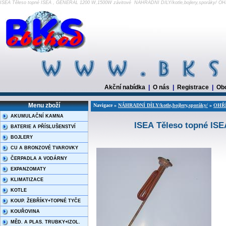
ISEA Těleso topné ISEA , GENERAL 1200 W,1500W závitové NÁHRADNÍ DÍLY/kotle,bojlery,sporáky
Akční nabídka
|
O nás
|
Registrace
|
Ob
Menu zboží
Navigace »
NÁHRADNÍ DÍLY/kotle,bojlery,sporáky/
»
OHŘ
AKUMULAČNÍ KAMNA
ISEA Těleso topné IS
BATERIE A PŘÍSLUŠENSTVÍ
BOJLERY
CU A BRONZOVÉ TVAROVKY
ČERPADLA A VODÁRNY
EXPANZOMATY
KLIMATIZACE
KOTLE
KOUP. ŽEBŘÍKY+TOPNÉ TYČE
KOUŘOVINA
MĚD. A PLAS. TRUBKY+IZOL.