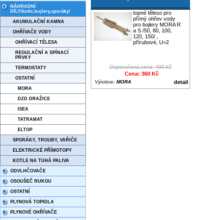
NÁHRADNÍ
DÍLY/kotle,bojlery,sporáky/
topné těleso pro
přímý ohřev vody
AKUMULAČNÍ KAMNA
pro bojlery MORA R
a S /50, 80, 100,
OHŘÍVAČE VODY
120, 150/ ,
přírubové, U=2
OHŘÍVACÍ TĚLESA
REGULAČNÍ A SPÍNACÍ
PRVKY
Doporučená cena: 499 Kč
TERMOSTATY
Cena: 360 Kč
OSTATNÍ
Výrobce:
MORA
detail
MORA
DZD DRAŽICE
ISEA
TATRAMAT
ELTOP
SPORÁKY, TROUBY, VAŘIČE
ELEKTRICKÉ PŘÍMOTOPY
KOTLE NA TUHÁ PALIVA
ODVLHČOVAČE
OSOUŠEČ RUKOU
OSTATNÍ
PLYNOVÁ TOPIDLA
PLYNOVÉ OHŘÍVAČE