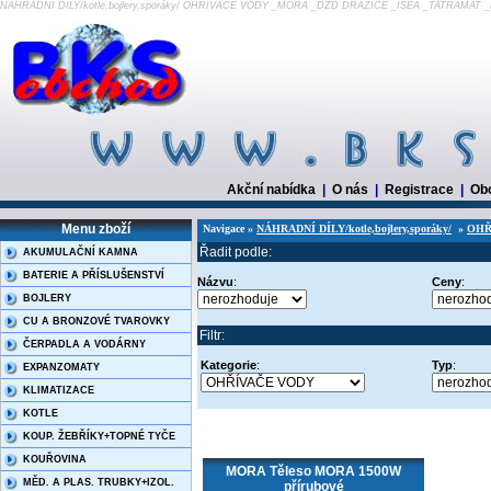
NÁHRADNÍ DÍLY/kotle,bojlery,sporáky/ OHŘÍVAČE VODY _MORA _DZD DRAŽICE _ISEA _TATRAMAT 
Akční nabídka
|
O nás
|
Registrace
|
Ob
Menu zboží
Navigace »
NÁHRADNÍ DÍLY/kotle,bojlery,sporáky/
»
OHŘ
Řadit podle:
AKUMULAČNÍ KAMNA
BATERIE A PŘÍSLUŠENSTVÍ
Názvu
:
Ceny
:
BOJLERY
CU A BRONZOVÉ TVAROVKY
Filtr:
ČERPADLA A VODÁRNY
Kategorie
:
Typ
:
EXPANZOMATY
KLIMATIZACE
KOTLE
KOUP. ŽEBŘÍKY+TOPNÉ TYČE
KOUŘOVINA
MORA Těleso MORA 1500W
MĚD. A PLAS. TRUBKY+IZOL.
přírubové