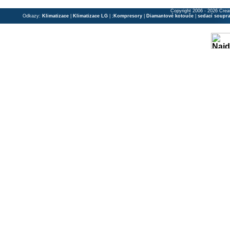
Copyright 2006 - 2026 Crea
Odkazy:
Klimatizace
|
Klimatizace LG
| ;
Kompresory
|
Diamantové kotouče
|
sedací soupr