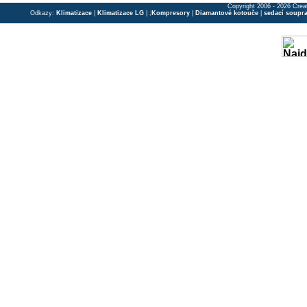
Copyright 2006 - 2026 Crea
Odkazy:
Klimatizace
|
Klimatizace LG
| ;
Kompresory
|
Diamantové kotouče
|
sedací soupr