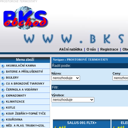
PROSTOROVÉ TERMOSTATY
Akční nabídka
|
O nás
|
Registrace
|
Ob
Menu zboží
Navigace » PROSTOROVÉ TERMOSTATY
Řadit podle:
AKUMULAČNÍ KAMNA
BATERIE A PŘÍSLUŠENSTVÍ
Názvu
:
Ceny
:
BOJLERY
CU A BRONZOVÉ TVAROVKY
Filtr:
ČERPADLA A VODÁRNY
Výrobce
:
EXPANZOMATY
KLIMATIZACE
KOTLE
KOUP. ŽEBŘÍKY+TOPNÉ TYČE
KOUŘOVINA
SALUS 091 FLTX+
ELE
MĚD. A PLAS. TRUBKY+IZOL.