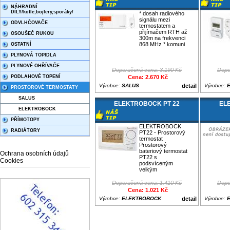
NÁHRADNÍ
DÍLY/kotle,bojlery,sporáky/
* dosah radiového
signálu mezi
ODVLHČOVAČE
termostatem a
přijímačem RTH až
OSOUŠEČ RUKOU
300m na frekvenci
868 MHz * komuni
OSTATNÍ
PLYNOVÁ TOPIDLA
PLYNOVÉ OHŘÍVAČE
Doporučená cena: 3.190 Kč
Dopo
PODLAHOVÉ TOPENÍ
Cena: 2.670 Kč
Výrobce:
SALUS
detail
Výrobce:
PROSTOROVÉ TERMOSTATY
SALUS
ELEKTROBOCK PT 22
EL
ELEKTROBOCK
PŘÍMOTOPY
ELEKTROBOCK
RADIÁTORY
PT22 - Prostorový
termostat
Prostorový
bateriový termostat
Ochrana osobních údajů
PT22 s
Cookies
podsvíceným
velkým
Doporučená cena: 1.410 Kč
Dopo
Cena: 1.021 Kč
Výrobce:
ELEKTROBOCK
detail
Výrobce: