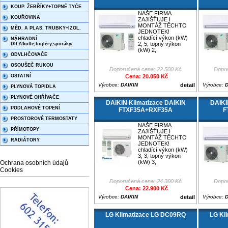
KOUP. ŽEBŘÍKY+TOPNÉ TYČE
NAŠE FIRMA
KOUŘOVINA
ZAJIŠŤUJE I
MONTÁŽ TĚCHTO
MĚD. A PLAS. TRUBKY+IZOL.
JEDNOTEK!
chladící výkon (kW)
NÁHRADNÍ
2, 5; topný výkon
DÍLY/kotle,bojlery,sporáky/
(kW) 2,
ODVLHČOVAČE
OSOUŠEČ RUKOU
Doporučená cena: 22.500 Kč
Dopor
OSTATNÍ
Cena: 20.050 Kč
Výrobce:
DAIKIN
detail
Výrobce:
D
PLYNOVÁ TOPIDLA
PLYNOVÉ OHŘÍVAČE
DAIKIN Klimatizace DAIKIN
DAIKI
PODLAHOVÉ TOPENÍ
FTXF35A+RXF35A
F
PROSTOROVÉ TERMOSTATY
NAŠE FIRMA
PŘÍMOTOPY
ZAJIŠŤUJE I
MONTÁŽ TĚCHTO
RADIÁTORY
JEDNOTEK!
chladící výkon (kW)
3, 3; topný výkon
(kW) 3,
Ochrana osobních údajů
Cookies
Doporučená cena: 24.300 Kč
Dopor
Cena: 22.900 Kč
Výrobce:
DAIKIN
detail
Výrobce:
D
LG Klimatizace LG DC09RQ
LG Kl