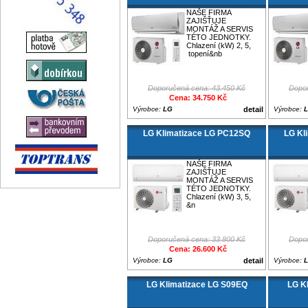
NAŠE FIRMA
ZAJIŠŤUJE
MONTÁŽ A SERVIS
TÉTO JEDNOTKY.
Chlazení (kW) 2, 5,
topení&nb
Doporučená cena: 43.450 Kč
Dopor
Cena: 34.750 Kč
Výrobce:
LG
detail
Výrobce:
LG Klimatizace LG PC12SQ
LG Kl
NAŠE FIRMA
ZAJIŠŤUJE
MONTÁŽ A SERVIS
TÉTO JEDNOTKY.
Chlazení (kW) 3, 5,
&n
Doporučená cena: 33.800 Kč
Dopor
Cena: 26.600 Kč
Výrobce:
LG
detail
Výrobce:
LG Klimatizace LG S09EQ
LG K