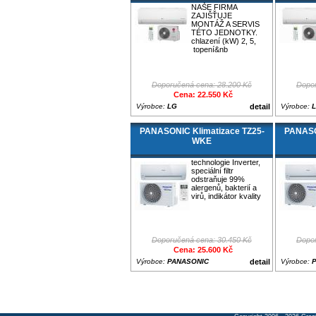
NAŠE FIRMA
ZAJIŠŤUJE
MONTÁŽ A SERVIS
TÉTO JEDNOTKY.
chlazení (kW) 2, 5,
topení&nb
Doporučená cena: 28.200 Kč
Dopor
Cena: 22.550 Kč
Výrobce:
LG
detail
Výrobce:
PANASONIC Klimatizace TZ25-
PANASO
WKE
technologie Inverter,
speciální filtr
odstraňuje 99%
alergenů, bakterií a
virů, indikátor kvality
Doporučená cena: 30.450 Kč
Dopor
Cena: 25.600 Kč
Výrobce:
PANASONIC
detail
Výrobce: