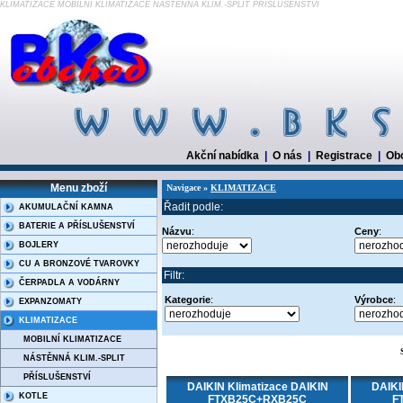
KLIMATIZACE MOBILNÍ KLIMATIZACE NÁSTĚNNÁ KLIM.-SPLIT PŘÍSLUŠENSTVÍ
Akční nabídka
|
O nás
|
Registrace
|
Ob
Menu zboží
Navigace »
KLIMATIZACE
Řadit podle:
AKUMULAČNÍ KAMNA
BATERIE A PŘÍSLUŠENSTVÍ
Názvu
:
Ceny
:
BOJLERY
CU A BRONZOVÉ TVAROVKY
Filtr:
ČERPADLA A VODÁRNY
Kategorie
:
Výrobce
:
EXPANZOMATY
KLIMATIZACE
MOBILNÍ KLIMATIZACE
NÁSTĚNNÁ KLIM.-SPLIT
PŘÍSLUŠENSTVÍ
DAIKIN Klimatizace DAIKIN
DAIKI
KOTLE
FTXB25C+RXB25C
F