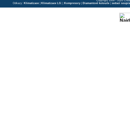
Copyright 2006 - 2026 Crea
Odkazy:
Klimatizace
|
Klimatizace LG
| ;
Kompresory
|
Diamantové kotouče
|
sedací soupr