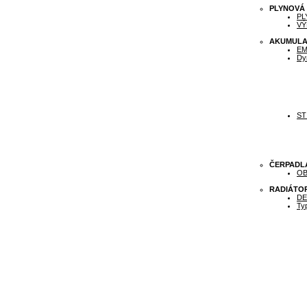
PLYNOVÁ
PL
VÝ
AKUMULA
E
Dy
ST
ČERPADL
OB
RADIÁTO
DE
Ty