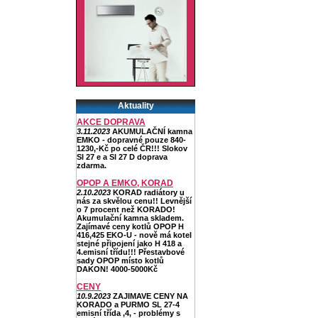
Aktuality
AKCE DOPRAVA
3.11.2023
AKUMULAČNÍ kamna
EMKO - dopravné pouze 840-
1230,-Kč po celé ČR!!! Slokov
Sl 27 e a Sl 27 D doprava
zdarma.
OPOP A EMKO, KORAD
2.10.2023
KORAD radiátory u
nás za skvělou cenu!! Levnější
o 7 procent než KORADO!
Akumulační kamna skladem.
Zajímavé ceny kotlů OPOP H
416,425 EKO-U - nově má kotel
stejné připojení jako H 418 a
4.emisní třídu!!! Přestavbové
sady OPOP místo kotlů
DAKON! 4000-5000Kč
CENY
10.9.2023
ZAJIMAVE CENY NA
KORADO a PURMO SL 27-4
emisní třída ,4, - problémy s