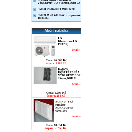
DAKON ROŠT PŘEDNÍ A
VÝKLOPNÝ DOR 25max,DOR 32
EMKO Podložka EMKO M20
EMKO M 40 AK 4kW + dopravné
1050,-Kč
Akční nabídka
LG
Klimatizace LG
PC12SQ
detail »
Cena: 26.600 Kč
úspora: 7.200 Kč
DAKON
ROŠT PŘEDNÍ A
VÝKLOPNÝ DOR
25max,DOR 32
detail »
Cena: 1.095 Kč
úspora: 204 Kč
KORAD - VSŽ
radiátor
KORAD 33VK
600x1600
detail »
Cena: 10.551 Kč
úspora: -3.965 Kč