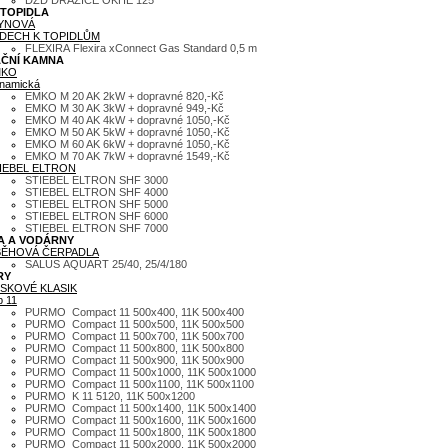
DZD DRAŽICE OKHE 125
 TOPIDLA
YNOVÁ
DECH K TOPIDLŮM
FLEXIRA Flexira xConnect Gas Standard 0,5 m
ČNÍ KAMNA
MKO
namická
EMKO M 20 AK 2kW + dopravné 820,-Kč
EMKO M 30 AK 3kW + dopravné 949,-Kč
EMKO M 40 AK 4kW + dopravné 1050,-Kč
EMKO M 50 AK 5kW + dopravné 1050,-Kč
EMKO M 60 AK 6kW + dopravné 1050,-Kč
EMKO M 70 AK 7kW + dopravné 1549,-Kč
IEBEL ELTRON
STIEBEL ELTRON SHF 3000
STIEBEL ELTRON SHF 4000
STIEBEL ELTRON SHF 5000
STIEBEL ELTRON SHF 6000
STIEBEL ELTRON SHF 7000
A A VODÁRNY
ĚHOVÁ ČERPADLA
SALUS AQUART 25/40, 25/4/180
RY
SKOVÉ KLASIK
p 11
PURMO Compact 11 500x400, 11K 500x400
PURMO Compact 11 500x500, 11K 500x500
PURMO Compact 11 500x700, 11K 500x700
PURMO Compact 11 500x800, 11K 500x800
PURMO Compact 11 500x900, 11K 500x900
PURMO Compact 11 500x1000, 11K 500x1000
PURMO Compact 11 500x1100, 11K 500x1100
PURMO K 11 5120, 11K 500x1200
PURMO Compact 11 500x1400, 11K 500x1400
PURMO Compact 11 500x1600, 11K 500x1600
PURMO Compact 11 500x1800, 11K 500x1800
PURMO Compact 11 500x2000, 11K 500x2000