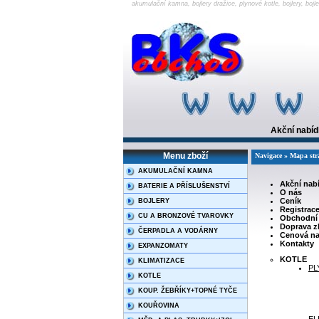
akumulační kamna, bojlery dražice, plynové kotle, bojlery, boj
Akční nabí
Menu zboží
Navigace » Mapa st
AKUMULAČNÍ KAMNA
Akční nab
BATERIE A PŘÍSLUŠENSTVÍ
O nás
Ceník
BOJLERY
Registrac
CU A BRONZOVÉ TVAROVKY
Obchodní
Doprava z
ČERPADLA A VODÁRNY
Cenová na
Kontakty
EXPANZOMATY
KOTLE
KLIMATIZACE
PL
KOTLE
KOUP. ŽEBŘÍKY+TOPNÉ TYČE
KOUŘOVINA