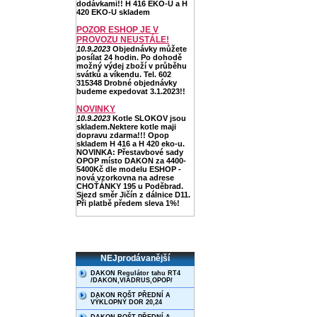
dodávkami!! H 416 EKO-U a H
420 EKO-U skladem
POZOR ESHOP JE V
PROVOZU NEUSTÁLE!
10.9.2023
Objednávky můžete
posílat 24 hodin. Po dohodě
možný výdej zboží v průběhu
svátků a víkendu. Tel. 602
315348 Drobné objednávky
budeme expedovat 3.1.2023!!
NOVINKY
10.9.2023
Kotle SLOKOV jsou
skladem.Nektere kotle maji
dopravu zdarma!!! Opop
skladem H 416 a H 420 eko-u.
NOVINKA: Přestavbové sady
OPOP místo DAKON za 4400-
5400Kč dle modelu ESHOP -
nová vzorkovna na adrese
CHOŤÁNKY 195 u Poděbrad.
Sjezd směr Jičín z dálnice D11.
Při platbě předem sleva 1%!
NEJprodávanější
DAKON Regulátor tahu RT4
/DAKON,VIADRUS,OPOP/
DAKON ROŠT PŘEDNÍ A
VÝKLOPNÝ DOR 20,24