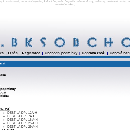
lery kombinované, ponorná čerpadla , kalová čerpadla, čerpadla, krbové vložky, radiatory, vestavné trouby, 
osoušeče rukou,
dka
|
O nás
|
Registrace
|
Obchodní podmínky
|
Doprava zboží
|
Cenová nab
ránek
ídka
e
 podmínky
boží
bídka
YNOVÉ
DESTILA DPL 12A-H
DESTILA DPL 7A-H
DESTILA DPL 18 A-H
DESTILA DPL 25 A-H
DESTILA DPL 29 A-H