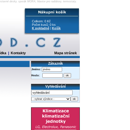
vestavné desky, sporák MORA, hlavice pro radiátory, termostaty,
Celkem: 0 Kč
Počet kusů: 0 ks
K pokladně
|
Košík
ídka
|
Kontakty
Mapa stránek
Zákazník
Jméno:
Heslo:
Vyhledávání