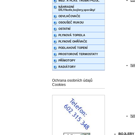
EL
MĚD. A PLAS. TRUBKY+IZOL.
NÁHRADNÍ
DÍLY/kotle,bojlery,sporáky/
ODVLHČOVAČE
OSOUŠEČ RUKOU
OSTATNÍ
PLYNOVÁ TOPIDLA
PLYNOVÉ OHŘÍVAČE
PODLAHOVÉ TOPENÍ
PROSTOROVÉ TERMOSTATY
PŘÍMOTOPY
NA
RADIÁTORY
Ochrana osobních údajů
Cookies
NA
BOJLERY