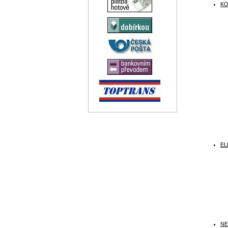
KO
EL
NE