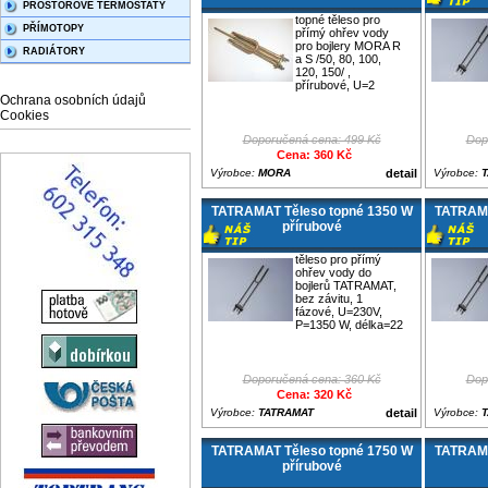
PROSTOROVÉ TERMOSTATY
topné těleso pro
PŘÍMOTOPY
přímý ohřev vody
pro bojlery MORA R
RADIÁTORY
a S /50, 80, 100,
120, 150/ ,
přírubové, U=2
Ochrana osobních údajů
Cookies
Doporučená cena: 499 Kč
Dop
Cena: 360 Kč
Výrobce:
MORA
detail
Výrobce:
TATRAMAT Těleso topné 1350 W
TATRAMA
přírubové
těleso pro přímý
ohřev vody do
bojlerů TATRAMAT,
bez závitu, 1
fázové, U=230V,
P=1350 W, délka=22
Doporučená cena: 360 Kč
Dop
Cena: 320 Kč
Výrobce:
TATRAMAT
detail
Výrobce:
TATRAMAT Těleso topné 1750 W
TATRAMA
přírubové