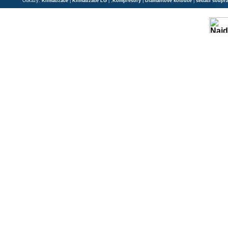
Odkazy:
Klimatizace
|
Klimatizace LG
| ;
Kompresory
|
Diamantové kotouče
|
sedací soupr