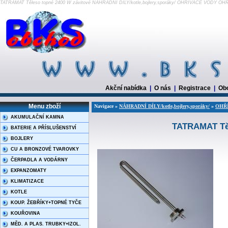
TATRAMAT Těleso topné 2400 W závitové NÁHRADNÍ DÍLY/kotle,bojlery,sporáky/ OHŘÍVAČE VODY O
Akční nabídka
|
O nás
|
Registrace
|
Ob
Menu zboží
Navigace »
NÁHRADNÍ DÍLY/kotle,bojlery,sporáky/
»
OHŘ
AKUMULAČNÍ KAMNA
TATRAMAT Těl
BATERIE A PŘÍSLUŠENSTVÍ
BOJLERY
CU A BRONZOVÉ TVAROVKY
ČERPADLA A VODÁRNY
EXPANZOMATY
KLIMATIZACE
KOTLE
KOUP. ŽEBŘÍKY+TOPNÉ TYČE
KOUŘOVINA
MĚD. A PLAS. TRUBKY+IZOL.