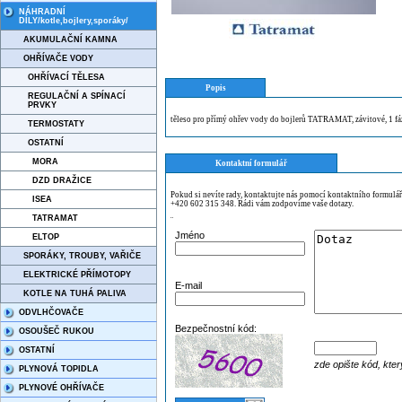
NÁHRADNÍ
DÍLY/kotle,bojlery,sporáky/
AKUMULAČNÍ KAMNA
OHŘÍVAČE VODY
OHŘÍVACÍ TĚLESA
Popis
REGULAČNÍ A SPÍNACÍ
PRVKY
těleso pro přímý ohřev vody do bojlerů TATRAMAT, závitové, 1 
TERMOSTATY
OSTATNÍ
MORA
Kontaktní formulář
DZD DRAŽICE
Pokud si nevíte rady, kontaktujte nás pomocí kontaktního formulá
ISEA
+420 602 315 348. Rádi vám zodpovíme vaše dotazy.
TATRAMAT
¨
Jméno
ELTOP
SPORÁKY, TROUBY, VAŘIČE
ELEKTRICKÉ PŘÍMOTOPY
E-mail
KOTLE NA TUHÁ PALIVA
ODVLHČOVAČE
Bezpečnostní kód:
OSOUŠEČ RUKOU
OSTATNÍ
zde opište kód, kter
PLYNOVÁ TOPIDLA
PLYNOVÉ OHŘÍVAČE