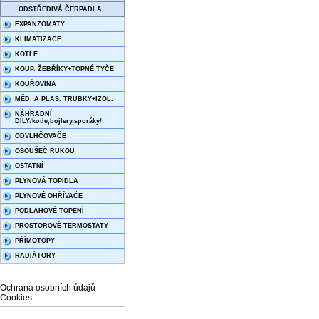
ODSTŘEDIVÁ ČERPADLA
EXPANZOMATY
KLIMATIZACE
KOTLE
KOUP. ŽEBŘÍKY+TOPNÉ TYČE
KOUŘOVINA
MĚD. A PLAS. TRUBKY+IZOL.
NÁHRADNÍ
DÍLY/kotle,bojlery,sporáky/
ODVLHČOVAČE
OSOUŠEČ RUKOU
OSTATNÍ
PLYNOVÁ TOPIDLA
PLYNOVÉ OHŘÍVAČE
PODLAHOVÉ TOPENÍ
PROSTOROVÉ TERMOSTATY
PŘÍMOTOPY
RADIÁTORY
Ochrana osobních údajů
Cookies