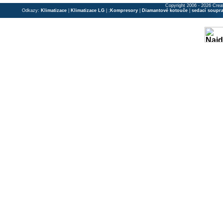
Copyright 2006 - 2026 Crea
Odkazy:
Klimatizace
|
Klimatizace LG
| ;
Kompresory
|
Diamantové kotouče
|
sedací soupr