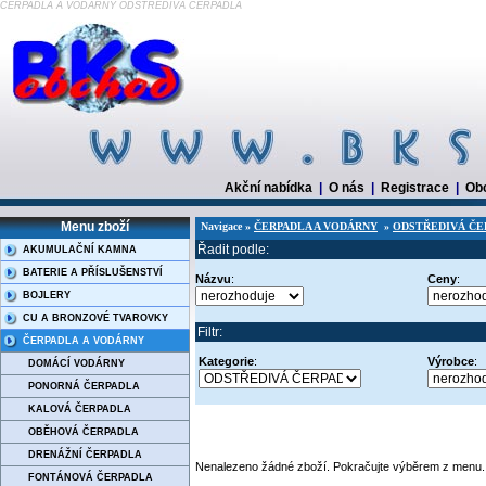
ČERPADLA A VODÁRNY ODSTŘEDIVÁ ČERPADLA
Akční nabídka
|
O nás
|
Registrace
|
Ob
Menu zboží
Navigace »
ČERPADLA A VODÁRNY
»
ODSTŘEDIVÁ ČE
Řadit podle:
AKUMULAČNÍ KAMNA
BATERIE A PŘÍSLUŠENSTVÍ
Názvu
:
Ceny
:
BOJLERY
CU A BRONZOVÉ TVAROVKY
Filtr:
ČERPADLA A VODÁRNY
Kategorie
:
Výrobce
:
DOMÁCÍ VODÁRNY
PONORNÁ ČERPADLA
KALOVÁ ČERPADLA
OBĚHOVÁ ČERPADLA
DRENÁŽNÍ ČERPADLA
Nenalezeno žádné zboží. Pokračujte výběrem z menu.
FONTÁNOVÁ ČERPADLA