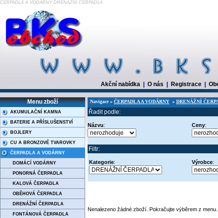
ČERPADLA A VODÁRNY DRENÁŽNÍ ČERPADLA
Akční nabídka
|
O nás
|
Registrace
|
Ob
Menu zboží
Navigace »
ČERPADLA A VODÁRNY
»
DRENÁŽNÍ ČERP
Řadit podle:
AKUMULAČNÍ KAMNA
BATERIE A PŘÍSLUŠENSTVÍ
Názvu
:
Ceny
:
BOJLERY
CU A BRONZOVÉ TVAROVKY
Filtr:
ČERPADLA A VODÁRNY
Kategorie
:
Výrobce
:
DOMÁCÍ VODÁRNY
PONORNÁ ČERPADLA
KALOVÁ ČERPADLA
OBĚHOVÁ ČERPADLA
DRENÁŽNÍ ČERPADLA
Nenalezeno žádné zboží. Pokračujte výběrem z menu.
FONTÁNOVÁ ČERPADLA