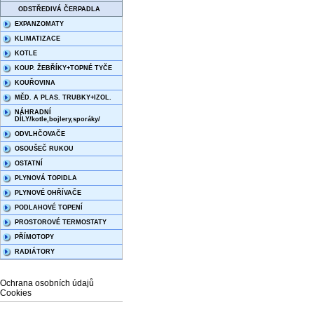
ODSTŘEDIVÁ ČERPADLA
EXPANZOMATY
KLIMATIZACE
KOTLE
KOUP. ŽEBŘÍKY+TOPNÉ TYČE
KOUŘOVINA
MĚD. A PLAS. TRUBKY+IZOL.
NÁHRADNÍ
DÍLY/kotle,bojlery,sporáky/
ODVLHČOVAČE
OSOUŠEČ RUKOU
OSTATNÍ
PLYNOVÁ TOPIDLA
PLYNOVÉ OHŘÍVAČE
PODLAHOVÉ TOPENÍ
PROSTOROVÉ TERMOSTATY
PŘÍMOTOPY
RADIÁTORY
Ochrana osobních údajů
Cookies