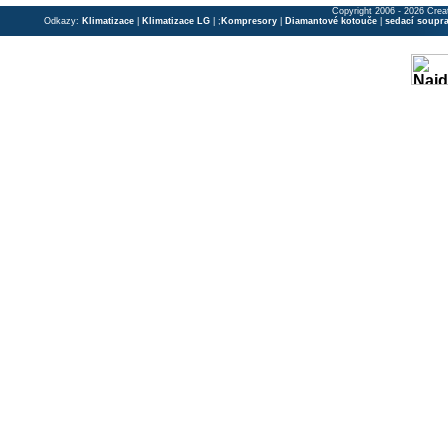
Copyright 2006 - 2026 Crea
Odkazy:
Klimatizace
|
Klimatizace LG
| ;
Kompresory
|
Diamantové kotouče
|
sedací soupr