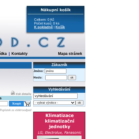
Celkem: 0 Kč
Počet kusů: 0 ks
K pokladně
|
Košík
ídka
|
Kontakty
Mapa stránek
Zákazník
Jméno:
Heslo:
Vyhledávání
tisk detailu
s
Poplatek za elektroodpad