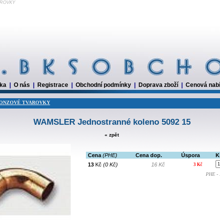
VAROVKY
dka
|
O nás
|
Registrace
|
Obchodní podmínky
|
Doprava zboží
|
Cenová nab
RONZOVÉ TVAROVKY
WAMSLER Jednostranné koleno 5092 15
« zpět
Cena
(PHE)
Cena dop.
Úspora
K
13
Kč
(0 Kč)
16 Kč
3 Kč
PHE - 