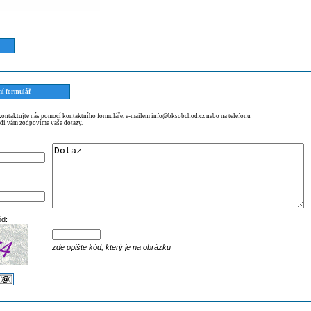
ní formulář
 kontaktujte nás pomocí kontaktního formuláře, e-mailem info@bksobchod.cz nebo na telefonu
di vám zodpovíme vaše dotazy.
ód:
zde opište kód, který je na obrázku