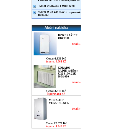
VÝKLOPNÝ DOR 25max,DOR 32
EMKO Podložka EMKO M20
EMKO M 40 AK 4kW + dopravné
1050,-Kč
Akční nabídka
DZD DRAŽICE
OKCE 80
detail »
Cena: 6.839 Kč
úspora: 4.061 Kč
KORADO -
RADIK radiátor
K 22 6100, 22K
600/1000
detail »
Cena: 3.916 Kč
úspora: 488 Kč
MORA-TOP
VEGA 13G.N012
detail »
Cena: 12.073 Kč
úspora: 1.540 Kč