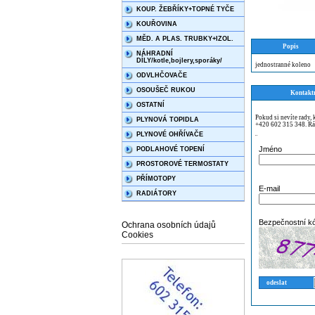
KOUP. ŽEBŘÍKY+TOPNÉ TYČE
KOUŘOVINA
MĚD. A PLAS. TRUBKY+IZOL.
Popis
NÁHRADNÍ
DÍLY/kotle,bojlery,sporáky/
jednostranné koleno
ODVLHČOVAČE
OSOUŠEČ RUKOU
Kontakt
OSTATNÍ
Pokud si nevíte rady,
PLYNOVÁ TOPIDLA
+420 602 315 348. Rá
PLYNOVÉ OHŘÍVAČE
¨
Jméno
PODLAHOVÉ TOPENÍ
PROSTOROVÉ TERMOSTATY
PŘÍMOTOPY
E-mail
RADIÁTORY
Bezpečnostní k
Ochrana osobních údajů
Cookies