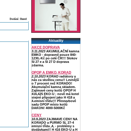
Dodání: Ihned
Aktuality
AKCE DOPRAVA
3.11.2023
AKUMULAČNÍ kamna
EMKO - dopravné pouze 840-
1230,-Kč po celé ČR!!! Slokov
Sl 27 e a Sl 27 D doprava
zdarma.
OPOP A EMKO, KORAD
2.10.2023
KORAD radiátory u
nás za skvělou cenu!! Levnější
o 7 procent než KORADO!
Akumulační kamna skladem.
Zajímavé ceny kotlů OPOP H
416,425 EKO-U - nově má kotel
stejné připojení jako H 418 a
4.emisní třídu!!! Přestavbové
sady OPOP místo kotlů
DAKON! 4000-5000Kč
CENY
10.9.2023
ZAJIMAVE CENY NA
KORADO a PURMO SL 27-4
emisní třída ,4, - problémy s
dodávkami!! H 416 EKO-U a H