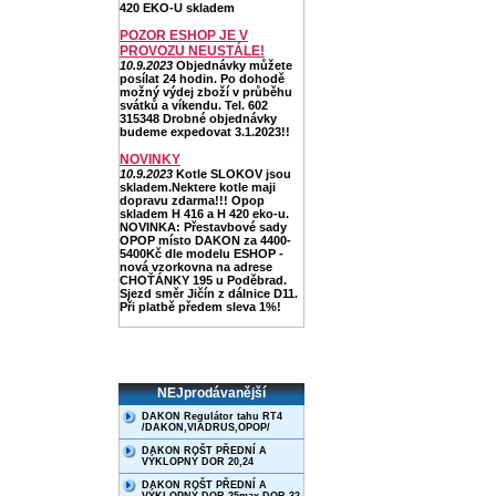
420 EKO-U skladem
POZOR ESHOP JE V
PROVOZU NEUSTÁLE!
10.9.2023
Objednávky můžete
posílat 24 hodin. Po dohodě
možný výdej zboží v průběhu
svátků a víkendu. Tel. 602
315348 Drobné objednávky
budeme expedovat 3.1.2023!!
NOVINKY
10.9.2023
Kotle SLOKOV jsou
skladem.Nektere kotle maji
dopravu zdarma!!! Opop
skladem H 416 a H 420 eko-u.
NOVINKA: Přestavbové sady
OPOP místo DAKON za 4400-
5400Kč dle modelu ESHOP -
nová vzorkovna na adrese
CHOŤÁNKY 195 u Poděbrad.
Sjezd směr Jičín z dálnice D11.
Při platbě předem sleva 1%!
NEJprodávanější
DAKON Regulátor tahu RT4
/DAKON,VIADRUS,OPOP/
DAKON ROŠT PŘEDNÍ A
VÝKLOPNÝ DOR 20,24
DAKON ROŠT PŘEDNÍ A