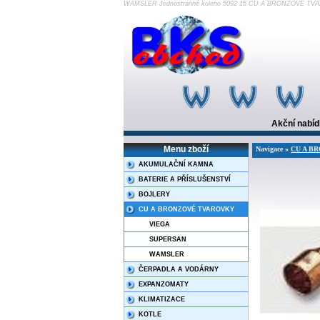
WAMSLER Jednostranné koleno 5092 15 CU A BRONZOVÉ T
Akční nabí
Menu zboží
Navigace »
CU A B
AKUMULAČNÍ KAMNA
BATERIE A PŘÍSLUŠENSTVÍ
BOJLERY
CU A BRONZOVÉ TVAROVKY
VIEGA
SUPERSAN
WAMSLER
ČERPADLA A VODÁRNY
EXPANZOMATY
KLIMATIZACE
KOTLE