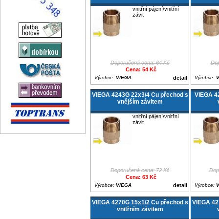
vnitřní pájení/vnitřní
závit
Doporučená cena: 64 Kč
Dop
Cena: 54 Kč
Výrobce:
VIEGA
detail
Výrobce:
VIEGA 4243G 22x3/4 Cu přechod s
VIEGA 4
vnějším závitem
vnitřní pájení/vnitřní
závit
Doporučená cena: 72 Kč
Dop
Cena: 63 Kč
Výrobce:
VIEGA
detail
Výrobce:
VIEGA 4270G 15x1/2 Cu přechod s
VIEGA 42
vnitřním závitem