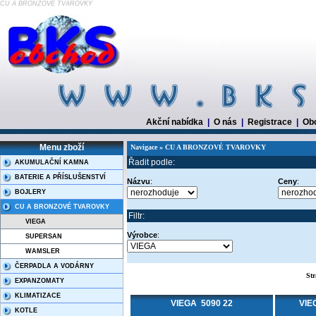
CU A BRONZOVÉ TVAROVKY
Akční nabídka
|
O nás
|
Registrace
|
Ob
Menu zboží
Navigace » CU A BRONZOVÉ TVAROVKY
Řadit podle:
AKUMULAČNÍ KAMNA
BATERIE A PŘÍSLUŠENSTVÍ
Názvu
:
Ceny
:
BOJLERY
CU A BRONZOVÉ TVAROVKY
Filtr:
VIEGA
Výrobce
:
SUPERSAN
WAMSLER
ČERPADLA A VODÁRNY
St
EXPANZOMATY
KLIMATIZACE
VIEGA 5090 22
VIE
KOTLE