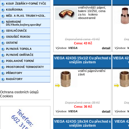
KOUP. ŽEBŘÍKY+TOPNÉ TYČE
vnitřní/vnější pájení,
KOUŘOVINA
balení 10/250, cena
za ks koleno
MĚD. A PLAS. TRUBKY+IZOL.
oboustranné
NÁHRADNÍ
DÍLY/kotle,bojlery,sporáky/
ODVLHČOVAČE
OSOUŠEČ RUKOU
Doporučená cena: 43 Kč
Dop
OSTATNÍ
Cena: 43 Kč
Výrobce:
VIEGA
detail
Výrobce:
PLYNOVÁ TOPIDLA
PLYNOVÉ OHŘÍVAČE
VIEGA 4243G 15x1/2 Cu přechod s
VIEGA 42
PODLAHOVÉ TOPENÍ
vnějším závitem
PROSTOROVÉ TERMOSTATY
vnitřní pájení/vnitřní
PŘÍMOTOPY
závit
RADIÁTORY
Ochrana osobních údajů
Cookies
Doporučená cena: 38 Kč
Dop
Cena: 36 Kč
Výrobce:
VIEGA
detail
Výrobce:
VIEGA 4243G 18x3/4 Cu přechod s
VIEGA 4
vnějším závitem