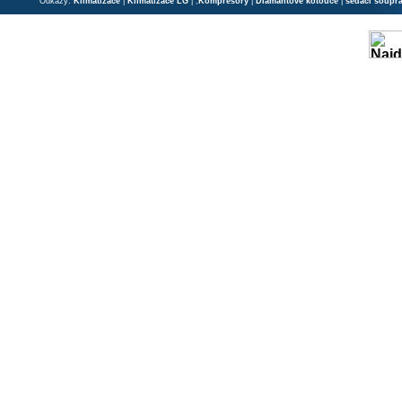
Odkazy:
Klimatizace
|
Klimatizace LG
| ;
Kompresory
|
Diamantové kotouče
|
sedací soupr