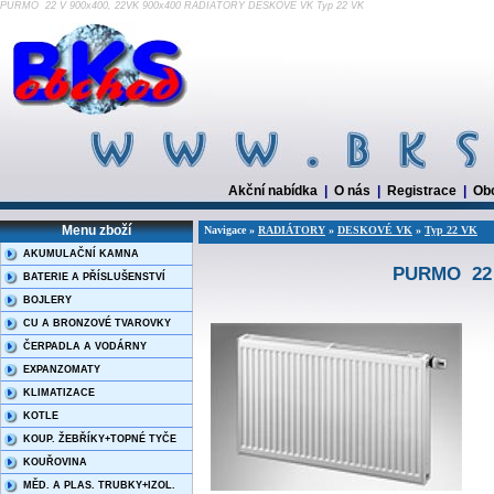
PURMO 22 V 900x400, 22VK 900x400 RADIÁTORY DESKOVÉ VK Typ 22 VK
Akční nabídka
|
O nás
|
Registrace
|
Ob
Menu zboží
Navigace »
RADIÁTORY
»
DESKOVÉ VK
»
Typ 22 VK
AKUMULAČNÍ KAMNA
PURMO 22 V
BATERIE A PŘÍSLUŠENSTVÍ
BOJLERY
CU A BRONZOVÉ TVAROVKY
ČERPADLA A VODÁRNY
EXPANZOMATY
KLIMATIZACE
KOTLE
KOUP. ŽEBŘÍKY+TOPNÉ TYČE
KOUŘOVINA
MĚD. A PLAS. TRUBKY+IZOL.