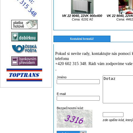
VK 22 9040, 22VK 900x400
VK 22 9040, 22V
Cena: 6191 Kč
Cena: 4461
Kontaktní formulář
Pokud si nevíte rady, kontaktujte nás pomoc
telefonu
+420 602 315 348. Rádi vám zodpovíme vaše 
¨
Jméno
E-mail
Bezpečnostní kód:
zde opište kód, kter