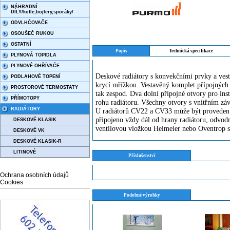
NÁHRADNÍ
DÍLY/kotle,bojlery,sporáky/
ODVLHČOVAČE
OSOUŠEČ RUKOU
OSTATNÍ
Popis
Technická specifikace
PLYNOVÁ TOPIDLA
PLYNOVÉ OHŘÍVAČE
Deskové radiátory s konvekčními prvky a vest
PODLAHOVÉ TOPENÍ
krycí mřížkou. Vestavěný komplet přípojných 
PROSTOROVÉ TERMOSTATY
tak zespod. Dva dolní přípojné otvory pro ins
PŘÍMOTOPY
rohu radiátoru. Všechny otvory s vnitřním zá
RADIÁTORY
U radiátorů CV22 a CV33 může být proveden ta
připojeno vždy dál od hrany radiátoru, odvodn
DESKOVÉ KLASIK
ventilovou vložkou Heimeier nebo Oventrop 
DESKOVÉ VK
DESKOVÉ KLASIK-R
LITINOVÉ
Příslušenství
Ochrana osobních údajů
Cookies
Podobné výrobky