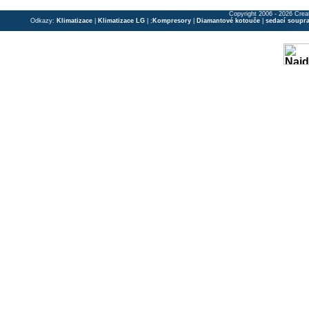
Copyright 2006 - 2026 Crea
Odkazy:
Klimatizace
|
Klimatizace LG
| ;
Kompresory
|
Diamantové kotouče
|
sedací soupr