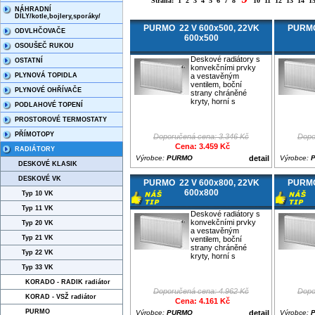
Strana:
1
2
3
4
5
6
7
8
10
11
12
13
14
1
NÁHRADNÍ
DÍLY/kotle,bojlery,sporáky/
PURMO 22 V 600x500, 22VK
PURMO
ODVLHČOVAČE
600x500
OSOUŠEČ RUKOU
Deskové radiátory s
OSTATNÍ
konvekčními prvky
PLYNOVÁ TOPIDLA
a vestavěným
ventilem, boční
PLYNOVÉ OHŘÍVAČE
strany chráněné
kryty, horní s
PODLAHOVÉ TOPENÍ
PROSTOROVÉ TERMOSTATY
PŘÍMOTOPY
Doporučená cena: 3.346 Kč
Dopo
Cena: 3.459 Kč
RADIÁTORY
Výrobce:
PURMO
detail
Výrobce:
DESKOVÉ KLASIK
DESKOVÉ VK
PURMO 22 V 600x800, 22VK
PURMO
600x800
Typ 10 VK
Typ 11 VK
Deskové radiátory s
konvekčními prvky
Typ 20 VK
a vestavěným
Typ 21 VK
ventilem, boční
strany chráněné
Typ 22 VK
kryty, horní s
Typ 33 VK
KORADO - RADIK radiátor
Doporučená cena: 4.962 Kč
Dopo
KORAD - VSŽ radiátor
Cena: 4.161 Kč
PURMO
Výrobce:
PURMO
detail
Výrobce: