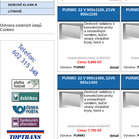
DESKOVÉ KLASIK-R
PURMO 22 V 900x1100, 21VK
PURMO 
LITINOVÉ
900x1100
Deskové radiátory s
Ochrana osobních údajů
konvekčními prvky
Cookies
a vestavěným
ventilem, boční
strany chráněné
kryty, horní s
Doporučená cena: 6.359 Kč
Dopo
Cena: 5.890 Kč
Výrobce:
PURMO
detail
Výrobce:
PURMO 22 V 900x1400, 22VK
PURMO 
900x1400
Deskové radiátory s
konvekčními prvky
a vestavěným
ventilem, boční
strany chráněné
kryty, horní s
Doporučená cena: 8.583 Kč
Dopo
Cena: 7.700 Kč
Výrobce:
PURMO
detail
Výrobce: