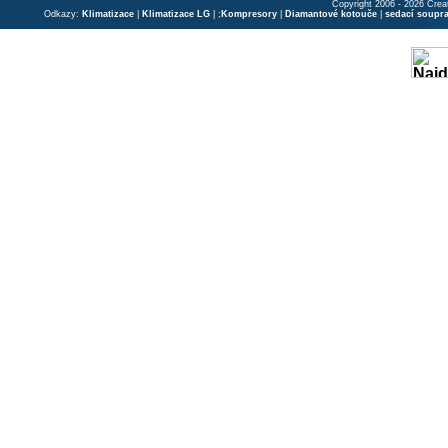
Copyright 2006 - 2026 Crea
Odkazy:
Klimatizace
|
Klimatizace LG
| ;
Kompresory
|
Diamantové kotouče
|
sedací soupr