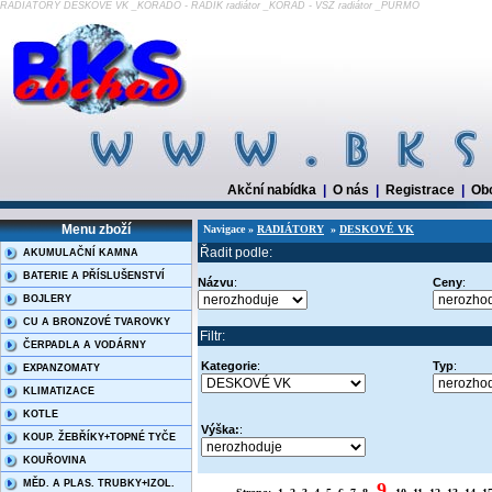
RADIÁTORY DESKOVÉ VK _KORADO - RADIK radiátor _KORAD - VSŽ radiátor _PURMO
Akční nabídka
|
O nás
|
Registrace
|
Ob
Menu zboží
Navigace »
RADIÁTORY
»
DESKOVÉ VK
Řadit podle:
AKUMULAČNÍ KAMNA
BATERIE A PŘÍSLUŠENSTVÍ
Názvu
:
Ceny
:
BOJLERY
CU A BRONZOVÉ TVAROVKY
Filtr:
ČERPADLA A VODÁRNY
Kategorie
:
Typ
:
EXPANZOMATY
KLIMATIZACE
KOTLE
Výška:
:
KOUP. ŽEBŘÍKY+TOPNÉ TYČE
KOUŘOVINA
MĚD. A PLAS. TRUBKY+IZOL.
9