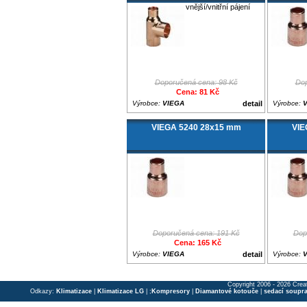
vnější/vnitřní pájení
Doporučená cena: 98 Kč
Dop
Cena: 81 Kč
Výrobce:
VIEGA
detail
Výrobce:
VIEGA 5240 28x15 mm
VIE
Doporučená cena: 191 Kč
Dop
Cena: 165 Kč
Výrobce:
VIEGA
detail
Výrobce:
Copyright 2006 - 2026 Crea
Odkazy:
Klimatizace
|
Klimatizace LG
| ;
Kompresory
|
Diamantové kotouče
|
sedací soupr