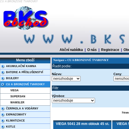
CU A BRONZOVÉ TVAROVKY
Akční nabídka
|
O nás
|
Registrace
|
Ob
Menu zboží
Navigace » CU A BRONZOVÉ TVAROVKY
Řadit podle:
AKUMULAČNÍ KAMNA
BATERIE A PŘÍSLUŠENSTVÍ
Názvu
:
Ceny
:
BOJLERY
CU A BRONZOVÉ TVAROVKY
Filtr:
VIEGA
Výrobce
:
SUPERSAN
WAMSLER
ČERPADLA A VODÁRNY
Stra
EXPANZOMATY
KLIMATIZACE
VIEGA 5041 28 mm oblouk 45 st.
VIEGA 
KOTLE