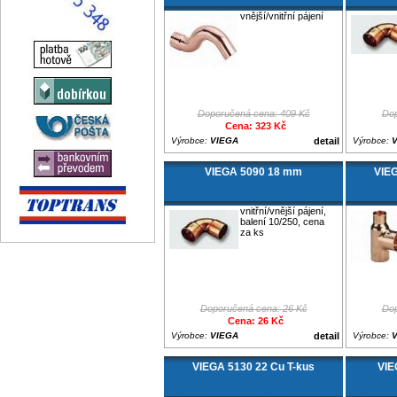
vnější/vnitřní pájení
Doporučená cena: 409 Kč
Dop
Cena: 323 Kč
Výrobce:
VIEGA
detail
Výrobce:
VIEGA 5090 18 mm
VIEG
vnitřní/vnější pájení,
balení 10/250, cena
za ks
Doporučená cena: 26 Kč
Dop
Cena: 26 Kč
Výrobce:
VIEGA
detail
Výrobce:
VIEGA 5130 22 Cu T-kus
VIE