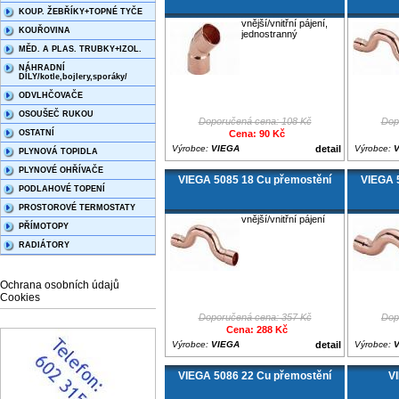
KOUP. ŽEBŘÍKY+TOPNÉ TYČE
vnější/vnitřní pájení,
KOUŘOVINA
jednostranný
MĚD. A PLAS. TRUBKY+IZOL.
NÁHRADNÍ
DÍLY/kotle,bojlery,sporáky/
ODVLHČOVAČE
OSOUŠEČ RUKOU
Doporučená cena: 108 Kč
Dop
OSTATNÍ
Cena: 90 Kč
Výrobce:
VIEGA
detail
Výrobce:
PLYNOVÁ TOPIDLA
PLYNOVÉ OHŘÍVAČE
VIEGA 5085 18 Cu přemostění
VIEGA 
PODLAHOVÉ TOPENÍ
PROSTOROVÉ TERMOSTATY
vnější/vnitřní pájení
PŘÍMOTOPY
RADIÁTORY
Ochrana osobních údajů
Cookies
Doporučená cena: 357 Kč
Dop
Cena: 288 Kč
Výrobce:
VIEGA
detail
Výrobce:
VIEGA 5086 22 Cu přemostění
V