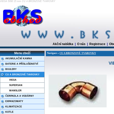
VIEGA 5090 15 mm CU A BRONZOVÉ TVAROVKY
Akční nabídka
|
O nás
|
Registrace
|
Ob
Menu zboží
Navigace »
CU A BRONZOVÉ TVAROVKY
AKUMULAČNÍ KAMNA
VI
BATERIE A PŘÍSLUŠENSTVÍ
BOJLERY
CU A BRONZOVÉ TVAROVKY
VIEGA
SUPERSAN
WAMSLER
ČERPADLA A VODÁRNY
EXPANZOMATY
KLIMATIZACE
KOTLE