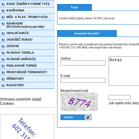
KOUP. ŽEBŘÍKY+TOPNÉ TYČE
Popis
KOUŘOVINA
MĚD. A PLAS. TRUBKY+IZOL.
vnitřní/vnější pájení, balení 10/500, cena za ks
NÁHRADNÍ
DÍLY/kotle,bojlery,sporáky/
ODVLHČOVAČE
Kontaktní formulář
OSOUŠEČ RUKOU
Pokud si nevíte rady, kontaktujte nás pomocí kontaktního formulá
OSTATNÍ
+420 602 315 348. Rádi vám zodpovíme vaše dotazy.
PLYNOVÁ TOPIDLA
¨
Jméno
PLYNOVÉ OHŘÍVAČE
PODLAHOVÉ TOPENÍ
PROSTOROVÉ TERMOSTATY
E-mail
PŘÍMOTOPY
RADIÁTORY
Bezpečnostní kód:
Ochrana osobních údajů
zde opište kód, kter
Cookies