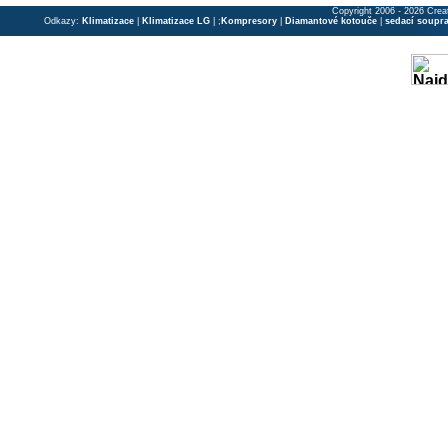
Copyright 2006 - 2026 Crea
Odkazy:
Klimatizace
|
Klimatizace LG
| ;
Kompresory
|
Diamantové kotouče
|
sedací soupr