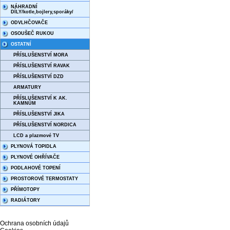
NÁHRADNÍ
DÍLY/kotle,bojlery,sporáky/
ODVLHČOVAČE
OSOUŠEČ RUKOU
OSTATNÍ
PŘÍSLUŠENSTVÍ MORA
PŘÍSLUŠENSTVÍ RAVAK
PŘÍSLUŠENSTVÍ DZD
ARMATURY
PŘÍSLUŠENSTVÍ K AK.
KAMNŮM
PŘÍSLUŠENSTVÍ JIKA
PŘÍSLUŠENSTVÍ NORDICA
LCD a plazmové TV
PLYNOVÁ TOPIDLA
PLYNOVÉ OHŘÍVAČE
PODLAHOVÉ TOPENÍ
PROSTOROVÉ TERMOSTATY
PŘÍMOTOPY
RADIÁTORY
Ochrana osobních údajů