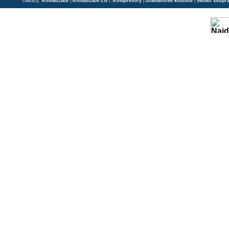
Odkazy:
Klimatizace
|
Klimatizace LG
| ;
Kompresory
|
Diamantové kotouče
|
sedací soupr