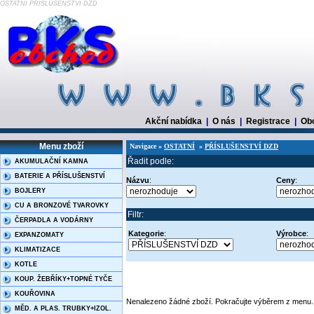
OSTATNÍ PŘÍSLUŠENSTVÍ DZD
Akční nabídka
|
O nás
|
Registrace
|
Ob
Menu zboží
Navigace »
OSTATNÍ
»
PŘÍSLUŠENSTVÍ DZD
Řadit podle:
AKUMULAČNÍ KAMNA
BATERIE A PŘÍSLUŠENSTVÍ
Názvu
:
Ceny
:
BOJLERY
CU A BRONZOVÉ TVAROVKY
Filtr:
ČERPADLA A VODÁRNY
Kategorie
:
Výrobce
:
EXPANZOMATY
KLIMATIZACE
KOTLE
KOUP. ŽEBŘÍKY+TOPNÉ TYČE
KOUŘOVINA
Nenalezeno žádné zboží. Pokračujte výběrem z menu.
MĚD. A PLAS. TRUBKY+IZOL.