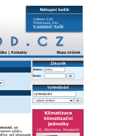
Celkem: 0 Kč
Počet kusů: 0 ks
K pokladně
|
Košík
ídka
|
Kontakty
Mapa stránek
Zákazník
Jméno:
Heslo:
Vyhledávání
ektrické
, tak
ametrem výběru
dříve, než přistoupíte