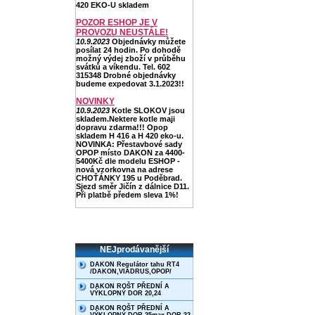
420 EKO-U skladem
POZOR ESHOP JE V
PROVOZU NEUSTÁLE!
10.9.2023
Objednávky můžete
posílat 24 hodin. Po dohodě
možný výdej zboží v průběhu
svátků a víkendu. Tel. 602
315348 Drobné objednávky
budeme expedovat 3.1.2023!!
NOVINKY
10.9.2023
Kotle SLOKOV jsou
skladem.Nektere kotle maji
dopravu zdarma!!! Opop
skladem H 416 a H 420 eko-u.
NOVINKA: Přestavbové sady
OPOP místo DAKON za 4400-
5400Kč dle modelu ESHOP -
nová vzorkovna na adrese
CHOŤÁNKY 195 u Poděbrad.
Sjezd směr Jičín z dálnice D11.
Při platbě předem sleva 1%!
NEJprodávanější
DAKON Regulátor tahu RT4
/DAKON,VIADRUS,OPOP/
DAKON ROŠT PŘEDNÍ A
VÝKLOPNÝ DOR 20,24
DAKON ROŠT PŘEDNÍ A