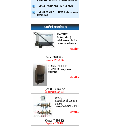
VÝKLOPNÝ DOR 25max,DOR 32
EMKO Podložka EMKO M20
EMKO M 40 AK 4kW + dopravné
1050,-Kč
Akční nabídka
EKOTEZ
Průmyslový
odvlhčovač T40 +
doprava zdarma
detail »
Cena: 36.000 Kč
úspora: 2.179 Kč
HAKR TRADE
C 2200 B - doprava
zdarma
detail »
Cena: 63.143 Kč
úspora: 8.126 Kč
IVAR
Rozdělovač CS 553
DRS/5-
cestný/+skříňka P2 1
detail »
Cena: 7.890 Kč
úspora: 200 Kč