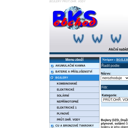
BOJLERY PRŮT.OHŘ. VODY
Akční nabí
Menu zboží
Navigace »
BOJLE
Řadit podle:
AKUMULAČNÍ KAMNA
BATERIE A PŘÍSLUŠENSTVÍ
Názvu
:
BOJLERY
KOMBINOVANÉ
Filtr:
ELEKTRICKÉ
Kategorie
:
SOLÁRNÍ
NEPŘÍMOTOPNÉ
ELEKTRICKÉ 1
PLYNOVÉ
Bojlery DZD,
Draž
PRŮT.OHŘ. VODY
plynové
,
solární
č
CU A BRONZOVÉ TVAROVKY
bojleru je jeho obj