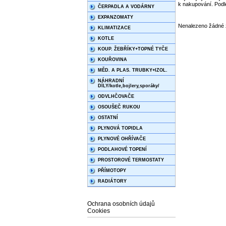
k nakupování. Podle
ČERPADLA A VODÁRNY
EXPANZOMATY
Nenalezeno žádné 
KLIMATIZACE
KOTLE
KOUP. ŽEBŘÍKY+TOPNÉ TYČE
KOUŘOVINA
MĚD. A PLAS. TRUBKY+IZOL.
NÁHRADNÍ
DÍLY/kotle,bojlery,sporáky/
ODVLHČOVAČE
OSOUŠEČ RUKOU
OSTATNÍ
PLYNOVÁ TOPIDLA
PLYNOVÉ OHŘÍVAČE
PODLAHOVÉ TOPENÍ
PROSTOROVÉ TERMOSTATY
PŘÍMOTOPY
RADIÁTORY
Ochrana osobních údajů
Cookies