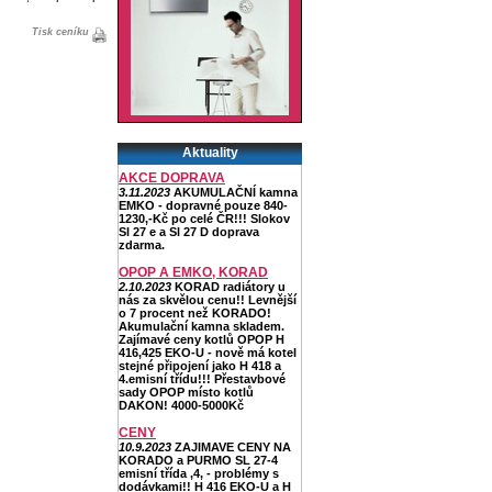
Tisk ceníku
Aktuality
AKCE DOPRAVA
3.11.2023
AKUMULAČNÍ kamna
EMKO - dopravné pouze 840-
1230,-Kč po celé ČR!!! Slokov
Sl 27 e a Sl 27 D doprava
zdarma.
OPOP A EMKO, KORAD
2.10.2023
KORAD radiátory u
nás za skvělou cenu!! Levnější
o 7 procent než KORADO!
Akumulační kamna skladem.
Zajímavé ceny kotlů OPOP H
416,425 EKO-U - nově má kotel
stejné připojení jako H 418 a
4.emisní třídu!!! Přestavbové
sady OPOP místo kotlů
DAKON! 4000-5000Kč
CENY
10.9.2023
ZAJIMAVE CENY NA
KORADO a PURMO SL 27-4
emisní třída ,4, - problémy s
dodávkami!! H 416 EKO-U a H