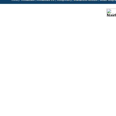
Odkazy:
Klimatizace
|
Klimatizace LG
| ;
Kompresory
|
Diamantové kotouče
|
sedací soupr