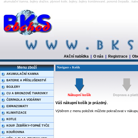
akumulační kamna, bojlery dražice, plynové kotle, bojlery, bojlery kombinované, ponorná čerpadla , kalo
Akční nabídka
|
O nás
|
Registrace
|
Ob
Menu zboží
Navigace » Košík
AKUMULAČNÍ KAMNA
BATERIE A PŘÍSLUŠENSTVÍ
BOJLERY
CU A BRONZOVÉ TVAROVKY
Nákupní košík
Doprava a plat
ČERPADLA A VODÁRNY
Váš nákupní košík je prázdný.
EXPANZOMATY
Výběrem z menu položek můžete pokračovat v nákupu
KLIMATIZACE
KOTLE
KOUP. ŽEBŘÍKY+TOPNÉ TYČE
KOUŘOVINA