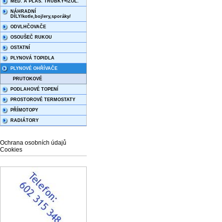
MĚD. A PLAS. TRUBKY+IZOL.
NÁHRADNÍ
DÍLY/kotle,bojlery,sporáky/
ODVLHČOVAČE
OSOUŠEČ RUKOU
OSTATNÍ
PLYNOVÁ TOPIDLA
PLYNOVÉ OHŘÍVAČE
PRUTOKOVÉ
PODLAHOVÉ TOPENÍ
PROSTOROVÉ TERMOSTATY
PŘÍMOTOPY
RADIÁTORY
Ochrana osobních údajů
Cookies