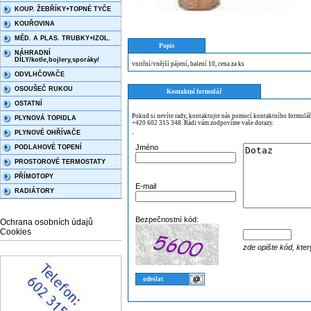
KOUP. ŽEBŘÍKY+TOPNÉ TYČE
KOUŘOVINA
MĚD. A PLAS. TRUBKY+IZOL.
Popis
NÁHRADNÍ
DÍLY/kotle,bojlery,sporáky/
vnitřní/vnější pájení, balení 10, cena za ks
ODVLHČOVAČE
OSOUŠEČ RUKOU
Kontaktní formulář
OSTATNÍ
Pokud si nevíte rady, kontaktujte nás pomocí kontaktního formulá
PLYNOVÁ TOPIDLA
+420 602 315 348. Rádi vám zodpovíme vaše dotazy.
PLYNOVÉ OHŘÍVAČE
¨
Jméno
PODLAHOVÉ TOPENÍ
PROSTOROVÉ TERMOSTATY
PŘÍMOTOPY
E-mail
RADIÁTORY
Bezpečnostní kód:
Ochrana osobních údajů
Cookies
zde opište kód, kter