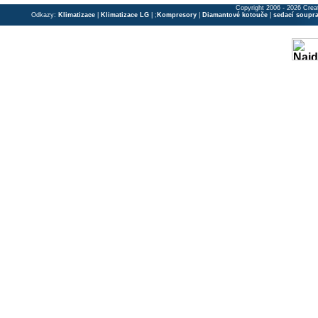
Copyright 2006 - 2026 Crea
Odkazy:
Klimatizace
|
Klimatizace LG
| ;
Kompresory
|
Diamantové kotouče
|
sedací soupr