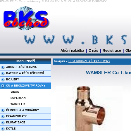
WAMSLER Cu T-kus redukovaný 5130R i/i/i 22x15x18 CU A BRONZOVÉ TVAROVKY
Akční nabídka
|
O nás
|
Registrace
|
Ob
Menu zboží
Navigace »
CU A BRONZOVÉ TVAROVKY
AKUMULAČNÍ KAMNA
WAMSLER Cu T-kus 
BATERIE A PŘÍSLUŠENSTVÍ
BOJLERY
CU A BRONZOVÉ TVAROVKY
VIEGA
SUPERSAN
WAMSLER
ČERPADLA A VODÁRNY
EXPANZOMATY
KLIMATIZACE
KOTLE