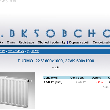
 VK Typ 22 VK
dka
|
O nás
|
Registrace
|
Obchodní podmínky
|
Doprava zboží
|
Cenová nab
ORY
»
DESKOVÉ VK
»
Typ 22 VK
PURMO 22 V 600x1000, 22VK 600x1000
« zpět
Cena
(PHE)
Cena dop.
Úspora
K
4.642
Kč
(0 Kč)
4.484 Kč
-158 Kč
PHE - 