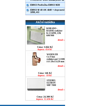
VÝKLOPNÝ DOR 25max,DOR 32
EMKO Podložka EMKO M20
EMKO M 40 AK 4kW + dopravné
1050,-Kč
Akční nabídka
KORADO -
RADIK radiátor
K 22 6090, 22K
600/900
detail »
Cena: 3.664 Kč
úspora: 454 Kč
WAMSLER
Cu T-kus
redukovaný 5130R
i/i/i 28x15x28 mm
detail »
Cena: 146 Kč
úspora: -18 Kč
STIEBEL
ELTRON
SHF 7000
detail »
Cena: 24.300 Kč
úspora: 12.436 Kč