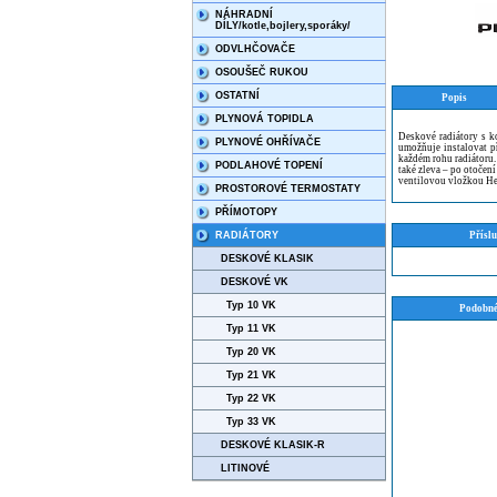
NÁHRADNÍ
DÍLY/kotle,bojlery,sporáky/
ODVLHČOVAČE
OSOUŠEČ RUKOU
OSTATNÍ
Popis
PLYNOVÁ TOPIDLA
Deskové radiátory s k
PLYNOVÉ OHŘÍVAČE
umožňuje instalovat př
každém rohu radiátoru
PODLAHOVÉ TOPENÍ
také zleva – po otočení
ventilovou vložkou He
PROSTOROVÉ TERMOSTATY
PŘÍMOTOPY
RADIÁTORY
Příslu
DESKOVÉ KLASIK
DESKOVÉ VK
Typ 10 VK
Podobné
Typ 11 VK
Typ 20 VK
Typ 21 VK
Typ 22 VK
Typ 33 VK
DESKOVÉ KLASIK-R
LITINOVÉ