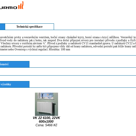
Technická specifikace
onvekčními prvky a vestavěným ventilem, boční strany chráněné kryty, horní strana s krycí mřížkou. Vestavěný 
ívod vody do radiátoru jak z boku, tak zespod. Dva dolní přípojné otvory pro instalaci přívodu z podlahy a čtyři
. Všechny otvory s vnitřním závitem ½″. Přívod z podlahy u radiátorů CV11 standardně zprava. U radiátorů CV22 
 radiátoru. Přívodní potrubí by mělo být připojeno vždy dál od hrany radiátoru, odvodní potrubí pak blíže hrany radi
imeier nebo Oventrop s výchozí regulací. Hloubka: 100 mm
šenství
 výrobky
VK 22 6100, 22VK
600x1000
Cena: 5466 Kč