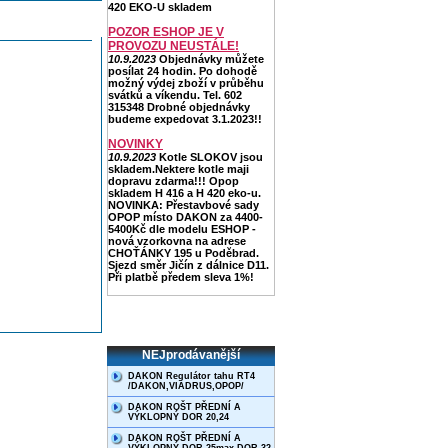
420 EKO-U skladem
POZOR ESHOP JE V
PROVOZU NEUSTÁLE!
10.9.2023
Objednávky můžete
posílat 24 hodin. Po dohodě
možný výdej zboží v průběhu
svátků a víkendu. Tel. 602
315348 Drobné objednávky
budeme expedovat 3.1.2023!!
NOVINKY
10.9.2023
Kotle SLOKOV jsou
skladem.Nektere kotle maji
dopravu zdarma!!! Opop
skladem H 416 a H 420 eko-u.
NOVINKA: Přestavbové sady
OPOP místo DAKON za 4400-
5400Kč dle modelu ESHOP -
nová vzorkovna na adrese
CHOŤÁNKY 195 u Poděbrad.
Sjezd směr Jičín z dálnice D11.
Při platbě předem sleva 1%!
NEJprodávanější
DAKON Regulátor tahu RT4
/DAKON,VIADRUS,OPOP/
DAKON ROŠT PŘEDNÍ A
VÝKLOPNÝ DOR 20,24
DAKON ROŠT PŘEDNÍ A