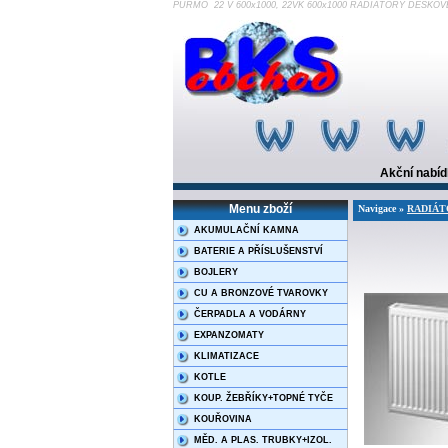
PURMO 22 V 600x1000, 22VK 600x1000 RADIÁTORY DESKOVÉ
Akční nabí
Menu zboží
Navigace »
RADIÁT
AKUMULAČNÍ KAMNA
BATERIE A PŘÍSLUŠENSTVÍ
BOJLERY
CU A BRONZOVÉ TVAROVKY
ČERPADLA A VODÁRNY
EXPANZOMATY
KLIMATIZACE
KOTLE
KOUP. ŽEBŘÍKY+TOPNÉ TYČE
KOUŘOVINA
MĚD. A PLAS. TRUBKY+IZOL.