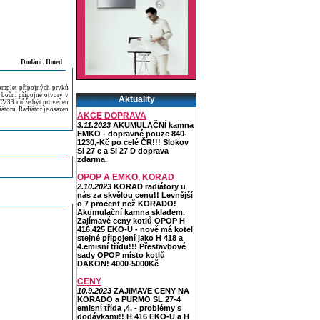
Dodání: Ihned
komplet přípojných prvků
 boční přípojné otvory v
Aktuality
a CV33 může být proveden
átoru. Radiátor je osazen
AKCE DOPRAVA
3.11.2023
AKUMULAČNÍ kamna
EMKO - dopravné pouze 840-
1230,-Kč po celé ČR!!! Slokov
Sl 27 e a Sl 27 D doprava
zdarma.
OPOP A EMKO, KORAD
2.10.2023
KORAD radiátory u
nás za skvělou cenu!! Levnější
o 7 procent než KORADO!
Akumulační kamna skladem.
Zajímavé ceny kotlů OPOP H
416,425 EKO-U - nově má kotel
stejné připojení jako H 418 a
4.emisní třídu!!! Přestavbové
sady OPOP místo kotlů
DAKON! 4000-5000Kč
CENY
10.9.2023
ZAJIMAVE CENY NA
KORADO a PURMO SL 27-4
emisní třída ,4, - problémy s
dodávkami!! H 416 EKO-U a H