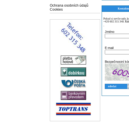
Ochrana osobních údajů
Kontaktn
Cookies
Pokud si nevíte rady, 
+420 602 315 348. Rád
¨
Jméno
E-mail
Bezpečnostní kó