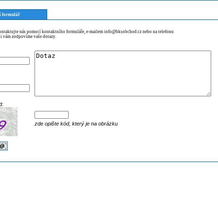
í formulář
kontaktujte nás pomocí kontaktního formuláře, e-mailem info@bksobchod.cz nebo na telefonu
i vám zodpovíme vaše dotazy.
d:
zde opište kód, který je na obrázku