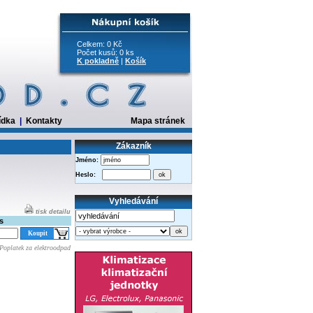
Celkem: 0 Kč
Počet kusů: 0 ks
K pokladně
|
Košík
ídka
|
Kontakty
Mapa stránek
Zákazník
Jméno:
Heslo:
Vyhledávání
tisk detailu
s
Poplatek za elektroodpad