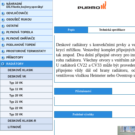
NÁHRADNÍ
DÍLY/kotle,bojlery,sporáky/
ODVLHČOVAČE
OSOUŠEČ RUKOU
OSTATNÍ
Popis
Technická specifikace
PLYNOVÁ TOPIDLA
PLYNOVÉ OHŘÍVAČE
Deskové radiátory s konvekčními prvky a ves
PODLAHOVÉ TOPENÍ
krycí mřížkou. Vestavěný komplet přípojných
PROSTOROVÉ TERMOSTATY
tak zespod. Dva dolní přípojné otvory pro in
PŘÍMOTOPY
rohu radiátoru. Všechny otvory s vnitřním z
RADIÁTORY
U radiátorů CV22 a CV33 může být proveden t
připojeno vždy dál od hrany radiátoru, od
DESKOVÉ KLASIK
ventilovou vložkou Heimeier nebo Oventrop 
DESKOVÉ VK
Typ 10 VK
Typ 11 VK
Příslušenství
Typ 20 VK
Typ 21 VK
Typ 22 VK
Typ 33 VK
Podobné výrobky
DESKOVÉ KLASIK-R
LITINOVÉ