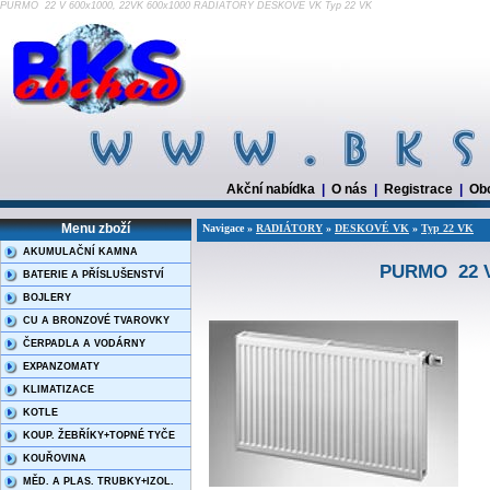
PURMO 22 V 600x1000, 22VK 600x1000 RADIÁTORY DESKOVÉ VK Typ 22 VK
Akční nabídka
|
O nás
|
Registrace
|
Ob
Menu zboží
Navigace »
RADIÁTORY
»
DESKOVÉ VK
»
Typ 22 VK
AKUMULAČNÍ KAMNA
PURMO 22 V 
BATERIE A PŘÍSLUŠENSTVÍ
BOJLERY
CU A BRONZOVÉ TVAROVKY
ČERPADLA A VODÁRNY
EXPANZOMATY
KLIMATIZACE
KOTLE
KOUP. ŽEBŘÍKY+TOPNÉ TYČE
KOUŘOVINA
MĚD. A PLAS. TRUBKY+IZOL.