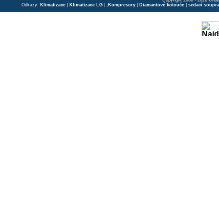
Copyright 2006 - 2026 Crea
Odkazy:
Klimatizace
|
Klimatizace LG
| ;
Kompresory
|
Diamantové kotouče
|
sedací soupr