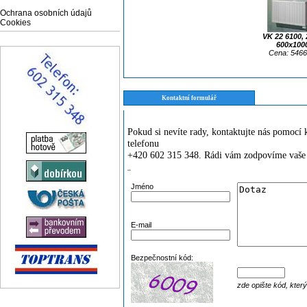
Ochrana osobních údajů
Cookies
VK 22 6100,
600x100
Cena: 5466
Kontaktní formulář
Pokud si nevíte rady, kontaktujte nás pomoc
telefonu
+420 602 315 348. Rádi vám zodpovíme vaše 
¨
Jméno
E-mail
Bezpečnostní kód:
zde opište kód, kter