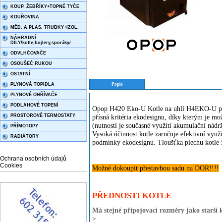
KOUP. ŽEBŘÍKY+TOPNÉ TYČE
KOUŘOVINA
MĚD. A PLAS. TRUBKY+IZOL.
NÁHRADNÍ
DÍLY/kotle,bojlery,sporáky/
ODVLHČOVAČE
OSOUŠEČ RUKOU
OSTATNÍ
PLYNOVÁ TOPIDLA
Popis
PLYNOVÉ OHŘÍVAČE
PODLAHOVÉ TOPENÍ
Opop H420 Eko-U Kotle na uhlí H4EKO-U pro 
PROSTOROVÉ TERMOSTATY
přísná kritéria ekodesignu, díky kterým je mož
(nutností je současné využití akumulační nádrž
PŘÍMOTOPY
Vysoká účinnost kotle zaručuje efektivní využi
RADIÁTORY
podmínky ekodesignu. Tloušťka plechu kotle
Ochrana osobních údajů
Cookies
Možné dokoupit přestavbou sadu na DOR!!!!
PŘEDNOSTI KOTLE
Má stejné připojovací rozměry jako starší 
>