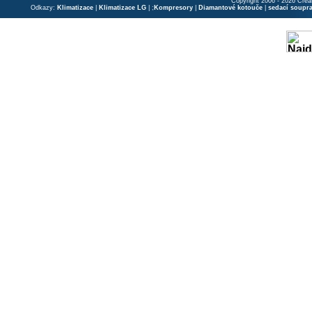
Copyright 2006 - 2026 Crea
Odkazy:
Klimatizace
|
Klimatizace LG
| ;
Kompresory
|
Diamantové kotouče
|
sedací soupr