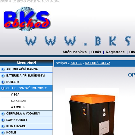
OPOP H 420 EKO-U KOTLE NA TUHÁ PALIVA
Akční nabídka
|
O nás
|
Registrace
|
Ob
Menu zboží
Navigace »
KOTLE
»
NA TUHÁ PALIVA
AKUMULAČNÍ KAMNA
OP
BATERIE A PŘÍSLUŠENSTVÍ
BOJLERY
CU A BRONZOVÉ TVAROVKY
VIEGA
SUPERSAN
WAMSLER
ČERPADLA A VODÁRNY
EXPANZOMATY
KLIMATIZACE
KOTLE