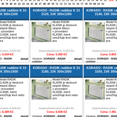
6
7
8
9
10
11
12
13
14
15
16
17
18
19
20
21
22
23
24
25
26
27
28
29
30
31
32
3
38
39
40
41
42
43
44
45
46
47
48
49
50
51
52
53
54
55
56
57
58
59
60
61
62
IK radiátor K 33
KORADO - RADIK radiátor K 33
KORADO - RADIK rad
3K 300x1100
3120, 33K 300x1200
3140, 33K 300
Model RADIK
Model RADIK
Model R
KLASIK je deskové
KLASIK je deskové
KLASIK 
otopné těleso
otopné těleso
otopné t
v provedení
v provedení
v prove
KLASIK, které
KLASIK, které
KLASIK, 
umožňuje levé nebo
umožňuje levé nebo
umožňuj
pra
pra
pra
 cena: 3.840 Kč
Doporučená cena: 4.050 Kč
Doporučená cena: 
: 5.034 Kč
Cena: 5.309 Kč
Cena: 5.853
 - RADIK
detail
Výrobce:
KORADO - RADIK
detail
Výrobce:
KORADO - RAD
radiátor
radiátor
IK radiátor K 33
KORADO - RADIK radiátor K 33
KORADO - RADIK rad
3K 300x1600
3180, 33K 300x1800
3200, 33K 300
Model RADIK
Model RADIK
Model R
KLASIK je deskové
KLASIK je deskové
KLASIK 
otopné těleso
otopné těleso
otopné t
v provedení
v provedení
v prove
KLASIK, které
KLASIK, které
KLASIK, 
umožňuje levé nebo
umožňuje levé nebo
umožňuj
pra
pra
pra
 cena: 4.878 Kč
Doporučená cena: 5.294 Kč
Doporučená cena: 
: 6.389 Kč
Cena: 6.938 Kč
Cena: 7.481
 - RADIK
detail
Výrobce:
KORADO - RADIK
detail
Výrobce:
KORADO - RAD