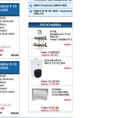
VÝKLOPNÝ DOR 25max,DOR 32
EMKO Podložka EMKO M20
iátor K 33
x1800
EMKO M 40 AK 4kW + dopravné
1050,-Kč
ADIK
je deskové
ěleso
Akční nabídka
dení
které
IVAR
e levé nebo
Rozdělovač CS 553
DRS/11-
cestný/+skříňka P2 1
detail »
5.890 Kč
 Kč
Cena: 12.849 Kč
IK
detail
úspora: 403 Kč
DZD DRAŽICE
OKCE 125 S/2,2kW
iátor K 33
x2600
detail »
ADIK
je deskové
Cena: 12.133 Kč
ěleso
úspora: 5.796 Kč
dení
které
PURMO
e levé nebo
22 V 600x1800,
22VK 600x1800
detail »
7.761 Kč
Cena: 6.531 Kč
9 Kč
úspora: 1.236 Kč
IK
detail