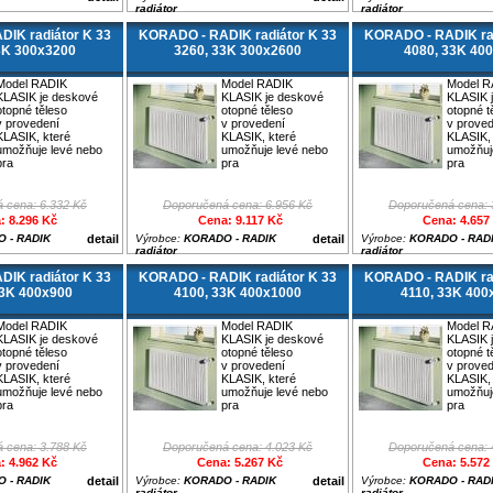
radiátor
radiátor
IK radiátor K 33
KORADO - RADIK radiátor K 33
KORADO - RADIK rad
3K 300x3200
3260, 33K 300x2600
4080, 33K 40
Model RADIK
Model RADIK
Model R
KLASIK je deskové
KLASIK je deskové
KLASIK 
otopné těleso
otopné těleso
otopné t
v provedení
v provedení
v prove
KLASIK, které
KLASIK, které
KLASIK, 
umožňuje levé nebo
umožňuje levé nebo
umožňuj
pra
pra
pra
 cena: 6.332 Kč
Doporučená cena: 6.956 Kč
Doporučená cena: 
: 8.296 Kč
Cena: 9.117 Kč
Cena: 4.657
 - RADIK
detail
Výrobce:
KORADO - RADIK
detail
Výrobce:
KORADO - RAD
radiátor
radiátor
IK radiátor K 33
KORADO - RADIK radiátor K 33
KORADO - RADIK rad
33K 400x900
4100, 33K 400x1000
4110, 33K 400
Model RADIK
Model RADIK
Model R
KLASIK je deskové
KLASIK je deskové
KLASIK 
otopné těleso
otopné těleso
otopné t
v provedení
v provedení
v prove
KLASIK, které
KLASIK, které
KLASIK, 
umožňuje levé nebo
umožňuje levé nebo
umožňuj
pra
pra
pra
 cena: 3.788 Kč
Doporučená cena: 4.023 Kč
Doporučená cena: 
: 4.962 Kč
Cena: 5.267 Kč
Cena: 5.572
 - RADIK
detail
Výrobce:
KORADO - RADIK
detail
Výrobce:
KORADO - RAD
radiátor
radiátor