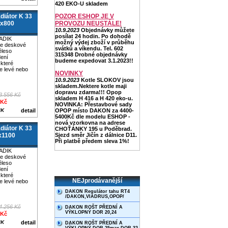
420 EKO-U skladem
iátor K 33
POZOR ESHOP JE V
0x800
PROVOZU NEUSTÁLE!
10.9.2023
Objednávky můžete
posílat 24 hodin. Po dohodě
ADIK
možný výdej zboží v průběhu
je deskové
svátků a víkendu. Tel. 602
ěleso
315348 Drobné objednávky
dení
budeme expedovat 3.1.2023!!
které
e levé nebo
NOVINKY
10.9.2023
Kotle SLOKOV jsou
skladem.Nektere kotle maji
dopravu zdarma!!! Opop
3.556 Kč
skladem H 416 a H 420 eko-u.
 Kč
NOVINKA: Přestavbové sady
IK
detail
OPOP místo DAKON za 4400-
5400Kč dle modelu ESHOP -
nová vzorkovna na adrese
iátor K 33
CHOŤÁNKY 195 u Poděbrad.
x1100
Sjezd směr Jičín z dálnice D11.
Při platbě předem sleva 1%!
ADIK
je deskové
ěleso
dení
které
NEJprodávanější
e levé nebo
DAKON Regulátor tahu RT4
/DAKON,VIADRUS,OPOP/
4.256 Kč
DAKON ROŠT PŘEDNÍ A
VÝKLOPNÝ DOR 20,24
 Kč
IK
detail
DAKON ROŠT PŘEDNÍ A