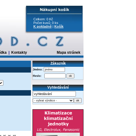
Celkem: 0 Kč
Počet kusů: 0 ks
K pokladně
|
Košík
ídka
|
Kontakty
Mapa stránek
Zákazník
Jméno:
Heslo:
Vyhledávání