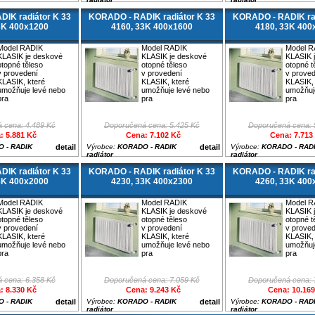
IK radiátor K 33
KORADO - RADIK radiátor K 33
KORADO - RADIK rad
3K 400x1200
4160, 33K 400x1600
4180, 33K 400
Model RADIK
Model RADIK
Model R
KLASIK je deskové
KLASIK je deskové
KLASIK 
otopné těleso
otopné těleso
otopné t
v provedení
v provedení
v prove
KLASIK, které
KLASIK, které
KLASIK, 
umožňuje levé nebo
umožňuje levé nebo
umožňuj
pra
pra
pra
 cena: 4.489 Kč
Doporučená cena: 5.425 Kč
Doporučená cena: 
: 5.881 Kč
Cena: 7.102 Kč
Cena: 7.713
 - RADIK
detail
Výrobce:
KORADO - RADIK
detail
Výrobce:
KORADO - RAD
radiátor
radiátor
IK radiátor K 33
KORADO - RADIK radiátor K 33
KORADO - RADIK rad
3K 400x2000
4230, 33K 400x2300
4260, 33K 400
Model RADIK
Model RADIK
Model R
KLASIK je deskové
KLASIK je deskové
KLASIK 
otopné těleso
otopné těleso
otopné t
v provedení
v provedení
v prove
KLASIK, které
KLASIK, které
KLASIK, 
umožňuje levé nebo
umožňuje levé nebo
umožňuj
pra
pra
pra
 cena: 6.358 Kč
Doporučená cena: 7.059 Kč
Doporučená cena: 
: 8.330 Kč
Cena: 9.243 Kč
Cena: 10.16
 - RADIK
detail
Výrobce:
KORADO - RADIK
detail
Výrobce:
KORADO - RAD
radiátor
radiátor