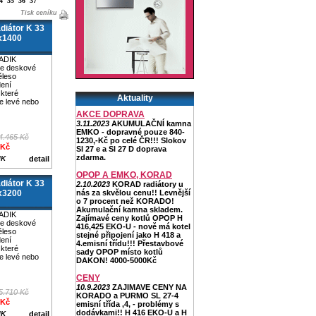
4
35
36
37
Tisk ceníku
iátor K 33
x1400
ADIK
je deskové
ěleso
dení
které
Aktuality
e levé nebo
AKCE DOPRAVA
3.11.2023
AKUMULAČNÍ kamna
EMKO - dopravné pouze 840-
4.465 Kč
1230,-Kč po celé ČR!!! Slokov
 Kč
Sl 27 e a Sl 27 D doprava
zdarma.
IK
detail
OPOP A EMKO, KORAD
iátor K 33
2.10.2023
KORAD radiátory u
x3200
nás za skvělou cenu!! Levnější
o 7 procent než KORADO!
Akumulační kamna skladem.
ADIK
Zajímavé ceny kotlů OPOP H
je deskové
416,425 EKO-U - nově má kotel
ěleso
stejné připojení jako H 418 a
dení
4.emisní třídu!!! Přestavbové
které
sady OPOP místo kotlů
e levé nebo
DAKON! 4000-5000Kč
CENY
10.9.2023
ZAJIMAVE CENY NA
5.710 Kč
KORADO a PURMO SL 27-4
 Kč
emisní třída ,4, - problémy s
dodávkami!! H 416 EKO-U a H
IK
detail