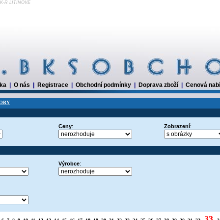
K-R LITINOVÉ
dka
|
O nás
|
Registrace
|
Obchodní podmínky
|
Doprava zboží
|
Cenová nab
ORY
Ceny
:
Zobrazení
:
Výrobce
:
33