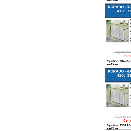
KORADO - RAD
4120, 3
Doporučená
Cena
Výrobce:
KORADO
radiátor
KORADO - RAD
4200, 3
Doporučená
Cena
Výrobce:
KORADO
radiátor