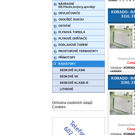
Strana:
1
2
3
4
5
NÁHRADNÍ
DÍLY/kotle,bojlery,sporáky/
KORADO - RAD
ODVLHČOVAČE
3110, 3
OSOUŠEČ RUKOU
OSTATNÍ
PLYNOVÁ TOPIDLA
PLYNOVÉ OHŘÍVAČE
PODLAHOVÉ TOPENÍ
PROSTOROVÉ TERMOSTATY
PŘÍMOTOPY
Doporučená
Cena
RADIÁTORY
Výrobce:
KORADO
DESKOVÉ KLASIK
radiátor
DESKOVÉ VK
KORADO - RAD
3160, 3
DESKOVÉ KLASIK-R
LITINOVÉ
Ochrana osobních údajů
Cookies
Doporučená
Cena
Výrobce:
KORADO