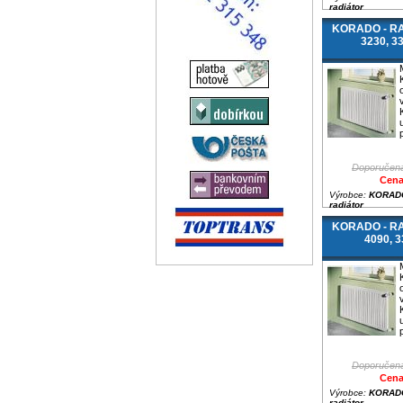
radiátor
KORADO - RAD
3230, 3
Doporučená
Cena
Výrobce:
KORADO
radiátor
KORADO - RAD
4090, 
Doporučená
Cena
Výrobce:
KORADO
radiátor