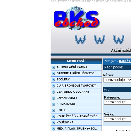
RADIÁTORY DESKOVÉ KLASIK DESKOVÉ VK DESKOVÉ KLASI
Akční nabí
Menu zboží
Navigace »
RADIÁT
Řadit podle:
AKUMULAČNÍ KAMNA
BATERIE A PŘÍSLUŠENSTVÍ
Názvu
:
BOJLERY
CU A BRONZOVÉ TVAROVKY
Filtr:
ČERPADLA A VODÁRNY
Kategorie
:
EXPANZOMATY
KLIMATIZACE
KOTLE
Výška:
:
KOUP. ŽEBŘÍKY+TOPNÉ TYČE
KOUŘOVINA
MĚD. A PLAS. TRUBKY+IZOL.