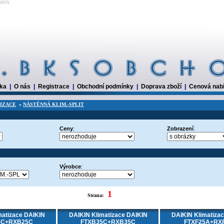
AIKIN
dka
|
O nás
|
Registrace
|
Obchodní podmínky
|
Doprava zboží
|
Cenová nab
IZACE
»
NÁSTĚNNÁ KLIM.-SPLIT
Ceny
:
Zobrazení
:
Výrobce
:
1
Strana:
matizace DAIKIN
DAIKIN Klimatizace DAIKIN
DAIKIN Klimatiza
5C+RXB25C
FTXB35C+RXB35C
FTXF25A+RX