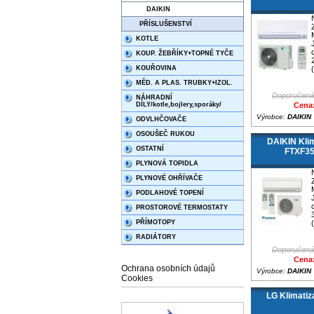
DAIKIN
PŘÍSLUŠENSTVÍ
KOTLE
KOUP. ŽEBŘÍKY+TOPNÉ TYČE
KOUŘOVINA
MĚD. A PLAS. TRUBKY+IZOL.
Doporučená
NÁHRADNÍ
DÍLY/kotle,bojlery,sporáky/
Cena:
Výrobce:
DAIKIN
ODVLHČOVAČE
OSOUŠEČ RUKOU
DAIKIN Kli
OSTATNÍ
FTXF3
PLYNOVÁ TOPIDLA
PLYNOVÉ OHŘÍVAČE
PODLAHOVÉ TOPENÍ
PROSTOROVÉ TERMOSTATY
PŘÍMOTOPY
RADIÁTORY
Doporučená
Cena:
Ochrana osobních údajů
Výrobce:
DAIKIN
Cookies
LG Klimati