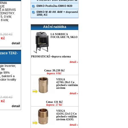
VÝKLOPNÝ DOR 25max,DOR 32
IRMA
UJE
EMKO Podložka EMKO M20
 A SERVIS
EMKO M 40 AK 4kW + dopravné
EDNOTKY.
1050,-Kč
 5, 0 kW,
, 8 kW,
Akční nabídka
45.250 Kč
LA NORDICA
FOCOLARE 70, SKLO
0 Kč
detail
zace TZ42-
PRISMATICKÉ+doprava zdarma
detail »
ie Inverter,
filtr
Cena: 39.239 Kč
uje 99%
úspora: 0 Kč
 bakterií a
ikátor kvality
VIEGA
4270G 28x1 Cu
přechod s vnitřním
závitem
detail »
47.400 Kč
0 Kč
Cena: 131 Kč
úspora: 27 Kč
detail
VIEGA
4243G 22x1/2 Cu
přechod s vnějším
závitem 4243G
detail »