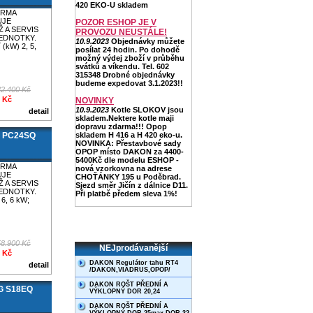
420 EKO-U skladem
IRMA
UJE
POZOR ESHOP JE V
 A SERVIS
PROVOZU NEUSTÁLE!
EDNOTKY.
10.9.2023
Objednávky můžete
 (kW) 2, 5,
posílat 24 hodin. Po dohodě
možný výdej zboží v průběhu
svátků a víkendu. Tel. 602
315348 Drobné objednávky
budeme expedovat 3.1.2023!!
32.400 Kč
0 Kč
NOVINKY
10.9.2023
Kotle SLOKOV jsou
detail
skladem.Nektere kotle maji
dopravu zdarma!!! Opop
G PC24SQ
skladem H 416 a H 420 eko-u.
NOVINKA: Přestavbové sady
OPOP místo DAKON za 4400-
5400Kč dle modelu ESHOP -
IRMA
nová vzorkovna na adrese
UJE
CHOŤÁNKY 195 u Poděbrad.
 A SERVIS
Sjezd směr Jičín z dálnice D11.
EDNOTKY.
Při platbě předem sleva 1%!
 6, 6 kW;
58.900 Kč
NEJprodávanější
0 Kč
DAKON Regulátor tahu RT4
detail
/DAKON,VIADRUS,OPOP/
DAKON ROŠT PŘEDNÍ A
LG S18EQ
VÝKLOPNÝ DOR 20,24
DAKON ROŠT PŘEDNÍ A