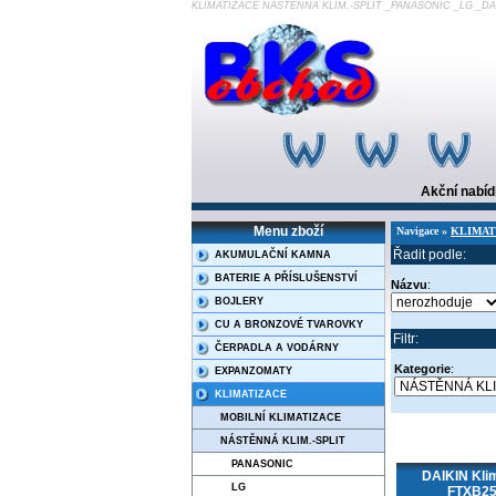
KLIMATIZACE NÁSTĚNNÁ KLIM.-SPLIT _PANASONIC _LG _D
Akční nabí
Menu zboží
Navigace »
KLIMAT
Řadit podle:
AKUMULAČNÍ KAMNA
BATERIE A PŘÍSLUŠENSTVÍ
Názvu
:
BOJLERY
CU A BRONZOVÉ TVAROVKY
Filtr:
ČERPADLA A VODÁRNY
Kategorie
:
EXPANZOMATY
KLIMATIZACE
MOBILNÍ KLIMATIZACE
NÁSTĚNNÁ KLIM.-SPLIT
PANASONIC
DAIKIN Kli
LG
FTXB2