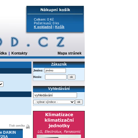
Celkem: 0 Kč
Počet kusů: 0 ks
K pokladně
|
Košík
ídka
|
Kontakty
Mapa stránek
Zákazník
Jméno:
Heslo:
Vyhledávání
Tisk ceníku
ce DAIKIN
F25A