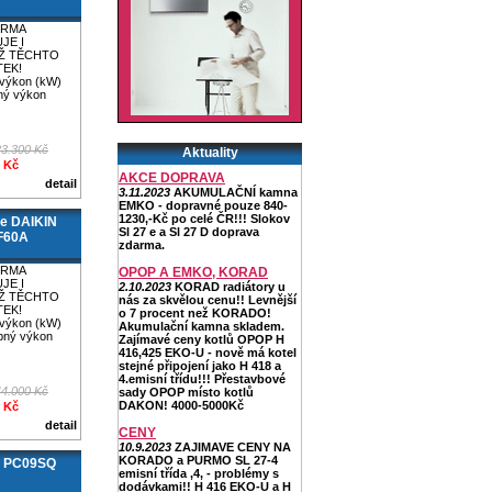
IRMA
JE I
Ž TĚCHTO
EK!
 výkon (kW)
pný výkon
23.300 Kč
Aktuality
0 Kč
AKCE DOPRAVA
detail
3.11.2023
AKUMULAČNÍ kamna
EMKO - dopravné pouze 840-
1230,-Kč po celé ČR!!! Slokov
ce DAIKIN
Sl 27 e a Sl 27 D doprava
F60A
zdarma.
IRMA
OPOP A EMKO, KORAD
JE I
2.10.2023
KORAD radiátory u
Ž TĚCHTO
nás za skvělou cenu!! Levnější
EK!
o 7 procent než KORADO!
 výkon (kW)
Akumulační kamna skladem.
opný výkon
Zajímavé ceny kotlů OPOP H
416,425 EKO-U - nově má kotel
stejné připojení jako H 418 a
4.emisní třídu!!! Přestavbové
44.000 Kč
sady OPOP místo kotlů
DAKON! 4000-5000Kč
0 Kč
detail
CENY
10.9.2023
ZAJIMAVE CENY NA
KORADO a PURMO SL 27-4
G PC09SQ
emisní třída ,4, - problémy s
dodávkami!! H 416 EKO-U a H