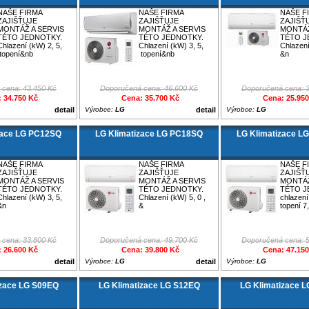
NAŠE FIRMA
NAŠE FIRMA
NAŠE F
ZAJIŠŤUJE
ZAJIŠŤUJE
ZAJIŠŤ
MONTÁŽ A SERVIS
MONTÁŽ A SERVIS
MONTÁŽ
TÉTO JEDNOTKY.
TÉTO JEDNOTKY.
TÉTO J
Chlazení (kW) 2, 5,
Chlazení (kW) 3, 5,
Chlazení
topení&nb
topení&nb
&n
 cena: 43.450 Kč
Doporučená cena: 46.600 Kč
Doporučená cena: 
 34.750 Kč
Cena: 35.700 Kč
Cena: 25.95
detail
Výrobce:
LG
detail
Výrobce:
LG
zace LG PC12SQ
LG Klimatizace LG PC18SQ
LG Klimatizace L
NAŠE FIRMA
NAŠE FIRMA
NAŠE F
ZAJIŠŤUJE
ZAJIŠŤUJE
ZAJIŠŤ
MONTÁŽ A SERVIS
MONTÁŽ A SERVIS
MONTÁŽ
TÉTO JEDNOTKY.
TÉTO JEDNOTKY.
TÉTO J
Chlazení (kW) 3, 5,
Chlazení (kW) 5, 0 ,
chlazení
&n
&
topení 7,
 cena: 33.800 Kč
Doporučená cena: 49.700 Kč
Doporučená cena: 
 26.600 Kč
Cena: 39.800 Kč
Cena: 47.15
detail
Výrobce:
LG
detail
Výrobce:
LG
izace LG S09EQ
LG Klimatizace LG S12EQ
LG Klimatizace 