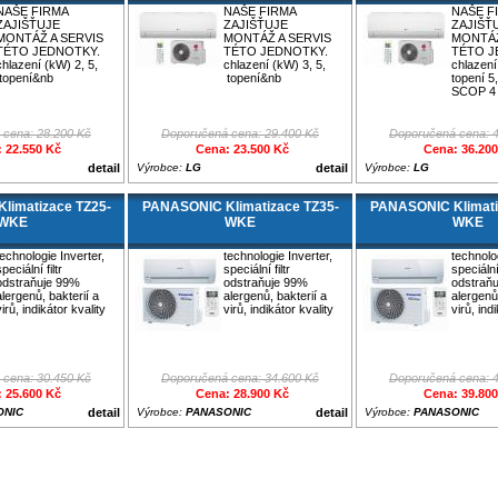
NAŠE FIRMA
NAŠE FIRMA
NAŠE F
ZAJIŠŤUJE
ZAJIŠŤUJE
ZAJIŠŤ
MONTÁŽ A SERVIS
MONTÁŽ A SERVIS
MONTÁŽ
TÉTO JEDNOTKY.
TÉTO JEDNOTKY.
TÉTO J
chlazení (kW) 2, 5,
chlazení (kW) 3, 5,
chlazení
topení&nb
topení&nb
topení 5
SCOP 4
 cena: 28.200 Kč
Doporučená cena: 29.400 Kč
Doporučená cena: 
 22.550 Kč
Cena: 23.500 Kč
Cena: 36.20
detail
Výrobce:
LG
detail
Výrobce:
LG
limatizace TZ25-
PANASONIC Klimatizace TZ35-
PANASONIC Klimati
WKE
WKE
WKE
technologie Inverter,
technologie Inverter,
technolog
peciální filtr
speciální filtr
speciální 
odstraňuje 99%
odstraňuje 99%
odstraň
alergenů, bakterií a
alergenů, bakterií a
alergenů,
virů, indikátor kvality
virů, indikátor kvality
virů, ind
 cena: 30.450 Kč
Doporučená cena: 34.600 Kč
Doporučená cena: 
 25.600 Kč
Cena: 28.900 Kč
Cena: 39.80
ONIC
detail
Výrobce:
PANASONIC
detail
Výrobce:
PANASONIC