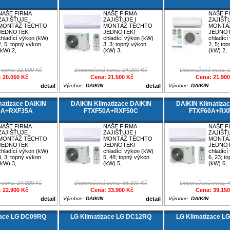
NAŠE FIRMA
NAŠE FIRMA
NAŠE F
ZAJIŠŤUJE I
ZAJIŠŤUJE I
ZAJIŠŤU
MONTÁŽ TĚCHTO
MONTÁŽ TĚCHTO
MONTÁ
JEDNOTEK!
JEDNOTEK!
JEDNOT
chladící výkon (kW)
chladící výkon (kW)
chladící
2, 5; topný výkon
3, 3; topný výkon
2, 5; to
(kW) 2,
(kW) 3,
(kW) 2,
 cena: 22.500 Kč
Doporučená cena: 24.200 Kč
Doporučená cena: 
 20.050 Kč
Cena: 21.500 Kč
Cena: 21.90
detail
Výrobce:
DAIKIN
detail
Výrobce:
DAIKIN
matizace DAIKIN
DAIKIN Klimatizace DAIKIN
DAIKIN Klimatiza
5A+RXF35A
FTXF50A+RXF50C
FTXF60A+RX
NAŠE FIRMA
NAŠE FIRMA
NAŠE F
ZAJIŠŤUJE I
ZAJIŠŤUJE I
ZAJIŠŤU
MONTÁŽ TĚCHTO
MONTÁŽ TĚCHTO
MONTÁ
JEDNOTEK!
JEDNOTEK!
JEDNOT
chladící výkon (kW)
chladící výkon (kW)
chladící
3, 3; topný výkon
5, 48; topný výkon
6, 23; t
(kW) 3,
(kW) 5,
(kW) 6,
 cena: 24.300 Kč
Doporučená cena: 38.100 Kč
Doporučená cena: 
 22.900 Kč
Cena: 33.900 Kč
Cena: 39.15
detail
Výrobce:
DAIKIN
detail
Výrobce:
DAIKIN
zace LG DC09RQ
LG Klimatizace LG DC12RQ
LG Klimatizace L