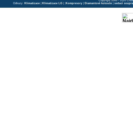
Copyright 2006 - 2026 Crea
Odkazy:
Klimatizace
|
Klimatizace LG
| ;
Kompresory
|
Diamantové kotouče
|
sedací soupr