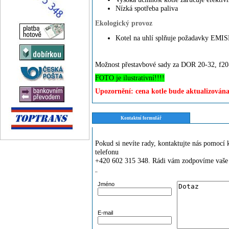
Nízká spotřeba paliva
Ekologický provoz
Kotel na uhlí splňuje požadavky EMI
Možnost přestavbové sady za DOR 20-32, f20
FOTO je ilustrativní!!!!
Upozornění: cena kotle bude aktualizována
Kontaktní formulář
Pokud si nevíte rady, kontaktujte nás pomoc
telefonu
+420 602 315 348. Rádi vám zodpovíme vaše 
¨
Jméno
E-mail