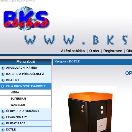
OPOP H 425 EKO-D KOTLE
Akční nabídka
|
O nás
|
Registrace
|
Ob
Menu zboží
Navigace »
KOTLE
AKUMULAČNÍ KAMNA
OP
BATERIE A PŘÍSLUŠENSTVÍ
BOJLERY
CU A BRONZOVÉ TVAROVKY
VIEGA
SUPERSAN
WAMSLER
ČERPADLA A VODÁRNY
EXPANZOMATY
KLIMATIZACE
KOTLE