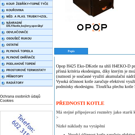
KOUP. ŽEBŘÍKY+TOPNÉ TYČE
KOUŘOVINA
MĚD. A PLAS. TRUBKY+IZOL.
NÁHRADNÍ
DÍLY/kotle,bojlery,sporáky/
ODVLHČOVAČE
OSOUŠEČ RUKOU
OSTATNÍ
PLYNOVÁ TOPIDLA
Popis
PLYNOVÉ OHŘÍVAČE
PODLAHOVÉ TOPENÍ
Opop H425 Eko-DKotle na uhlí H4EKO-D pro r
PROSTOROVÉ TERMOSTATY
přísná kritéria ekodesignu, díky kterým je mož
(nutností je současné využití akumulační nádrž
PŘÍMOTOPY
Vysoká účinnost kotle zaručuje efektivní využi
RADIÁTORY
podmínky ekodesignu. Tloušťka plechu kotle
Ochrana osobních údajů
Cookies
PŘEDNOSTI KOTLE
Má stejné připojovací rozměry jako starší 
>
Nízké náklady na vytápění
Vysoká účinnost kotle zaručuje efektivn